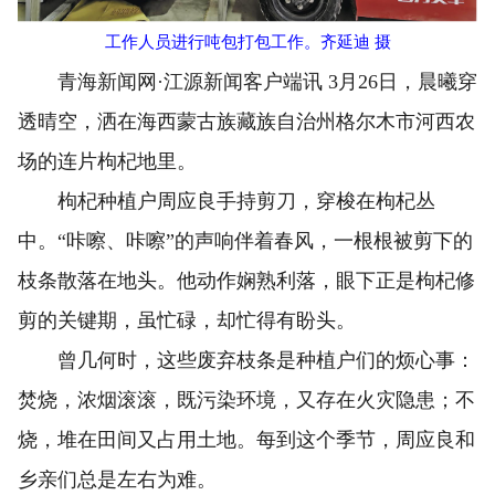
工作人员进行吨包打包工作。齐延迪 摄
青海新闻网·江源新闻客户端讯 3月26日，晨曦穿
透晴空，洒在海西蒙古族藏族自治州格尔木市河西农
场的连片枸杞地里。
枸杞种植户周应良手持剪刀，穿梭在枸杞丛
中。“咔嚓、咔嚓”的声响伴着春风，一根根被剪下的
枝条散落在地头。他动作娴熟利落，眼下正是枸杞修
剪的关键期，虽忙碌，却忙得有盼头。
曾几何时，这些废弃枝条是种植户们的烦心事：
焚烧，浓烟滚滚，既污染环境，又存在火灾隐患；不
烧，堆在田间又占用土地。每到这个季节，周应良和
乡亲们总是左右为难。