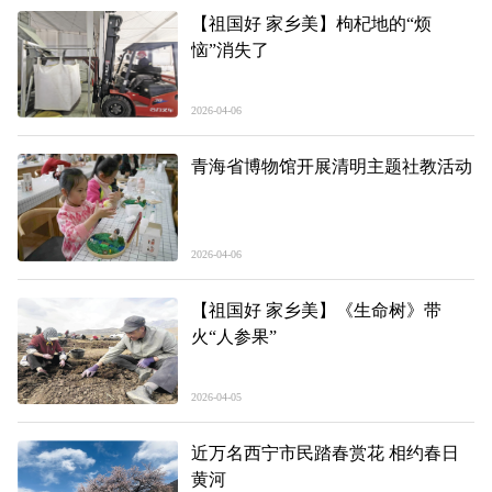
【祖国好 家乡美】枸杞地的“烦
恼”消失了
2026-04-06
青海省博物馆开展清明主题社教活动
2026-04-06
【祖国好 家乡美】《生命树》带
火“人参果”
2026-04-05
近万名西宁市民踏春赏花 相约春日
黄河