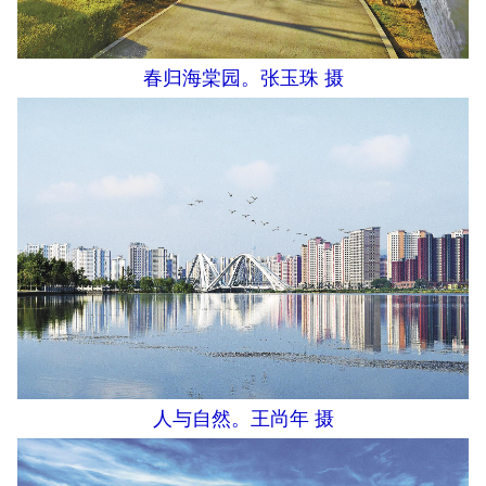
春归海棠园。张玉珠 摄
人与自然。王尚年 摄