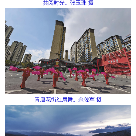
共阅时光。张玉珠 摄
青唐花街红扇舞。佘佐军 摄