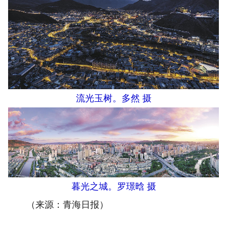
流光玉树。多然 摄
暮光之城。罗璟晗 摄
（来源：青海日报）