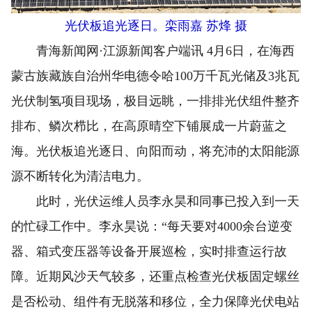
光伏板追光逐日。栾雨嘉 苏烽 摄
青海新闻网·江源新闻客户端讯 4月6日，在海西
蒙古族藏族自治州华电德令哈100万千瓦光储及3兆瓦
光伏制氢项目现场，极目远眺，一排排光伏组件整齐
排布、鳞次栉比，在高原晴空下铺展成一片蔚蓝之
海。光伏板追光逐日、向阳而动，将充沛的太阳能源
源不断转化为清洁电力。
此时，光伏运维人员李永昊和同事已投入到一天
的忙碌工作中。李永昊说：“每天要对4000余台逆变
器、箱式变压器等设备开展巡检，实时排查运行故
障。近期风沙天气较多，还重点检查光伏板固定螺丝
是否松动、组件有无脱落和移位，全力保障光伏电站