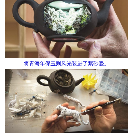
将青海年保玉则风光装进了紫砂壶。