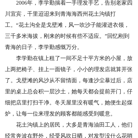
2006年，李学勤揣着一手理发手艺，告别老家四
川宜宾，千里迢迢来到青海海西州花土沟镇打
工。“花土沟全是戈壁滩，风一吹沙子能灌进衣领，
三千多米海拔，刚来的时候有些不适应。”回忆刚到
青海的日子，李学勤感慨万分。
李学勤在镇上租了一间不足十平方米的小屋，放
上两把椅子、挂上一面镜子，小小的理发店就算开张
了。戈壁滩的风沙从不留情面，每逢沙尘暴过后，店
里的桌上总会积一层沙土，她每天都会提前开门，仔
细把店里打扫干净。冬天屋里没有暖气，她便生起煤
炉，让每一位来理发的顾客都能感受到暖意。
花土沟镇上的居民，大多是青海油田工人，他们
经常奔波在野外，经受风吹日晒，对发型没什么花哨