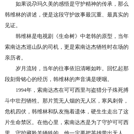
如果说尕玛久美的感悟是守护精神的传承，那么
韩维林的讲述，便是这段守护故事最沉重、最真实的
见证。
韩维林是电视剧《生命树》中老韩的原型，当年
索南达杰巡山队的司机，更是索南达杰牺牲时在场的
亲历者。
岁月流转，当年的往事依旧清晰如昨。回忆起那
段刻骨铭心的经历，韩维林的声音满是哽咽。
1994年，索南达杰在可可西里与盗猎分子殊死搏
斗中壮烈牺牲。那片荒无人烟的无人区，寒风刺骨，
危机四伏，韩维林和队友拖着遗体，硬生生走出了这
片生命禁区。在他心里，索南达杰是为了守护可可西
里、守护藏羚羊牺牲的，他一定要把英雄带出无人