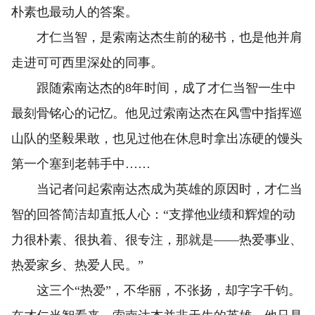
朴素也最动人的答案。
才仁当智，是索南达杰生前的秘书，也是他并肩
走进可可西里深处的同事。
跟随索南达杰的8年时间，成了才仁当智一生中
最刻骨铭心的记忆。他见过索南达杰在风雪中指挥巡
山队的坚毅果敢，也见过他在休息时拿出冻硬的馒头
第一个塞到老韩手中……
当记者问起索南达杰成为英雄的原因时，才仁当
智的回答简洁却直抵人心：“支撑他业绩和辉煌的动
力很朴素、很执着、很专注，那就是——热爱事业、
热爱家乡、热爱人民。”
这三个“热爱”，不华丽，不张扬，却字字千钧。