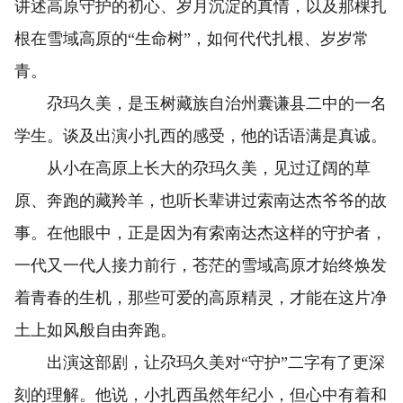
讲述高原守护的初心、岁月沉淀的真情，以及那棵扎
根在雪域高原的“生命树”，如何代代扎根、岁岁常
青。
尕玛久美，是玉树藏族自治州囊谦县二中的一名
学生。谈及出演小扎西的感受，他的话语满是真诚。
从小在高原上长大的尕玛久美，见过辽阔的草
原、奔跑的藏羚羊，也听长辈讲过索南达杰爷爷的故
事。在他眼中，正是因为有索南达杰这样的守护者，
一代又一代人接力前行，苍茫的雪域高原才始终焕发
着青春的生机，那些可爱的高原精灵，才能在这片净
土上如风般自由奔跑。
出演这部剧，让尕玛久美对“守护”二字有了更深
刻的理解。他说，小扎西虽然年纪小，但心中有着和