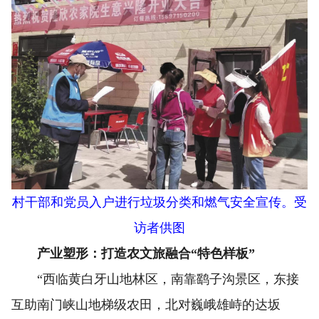
村干部和党员入户进行垃圾分类和燃气安全宣传。受
访者供图
产业塑形：打造农文旅融合“特色样板”
“西临黄白牙山地林区，南靠鹞子沟景区，东接
互助南门峡山地梯级农田，北对巍峨雄峙的达坂