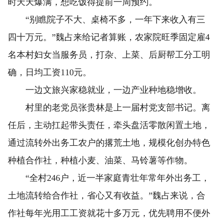
时天天爆满，想吃饭得提前一周预约。
“别瞧院子不大、桌椅不多，一年下来收入有三
四十万元。”魏占来给记者算账，农家院旺季固定雇4
名本村妇女当服务员，打杂、上菜、后厨帮工分工明
确，日均工资110元。
一边文旅兴家稳就业，一边产业种地稳增收。
村里的老党员张贵林是上一届村党支部书记。离
任后，主动扛起带头责任，牵头盘活零散闲置土地，
通过流转外出务工农户的撂荒土地，规模化创办特色
种植合作社，种植小麦、油菜、马铃薯等作物。
“全村246户，近一半家庭青壮年常年外出务工，
土地流转给合作社，省心又有收益。”魏占来说，合
作社每年光用工工资就花十多万元，优先聘用不便外