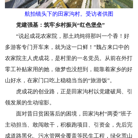
航拍镜头下的田家沟村。受访者供图
党建强基：筑牢乡村振兴“红色堡垒”
“说起成花农家院，那土鸡炖得那叫一个香！好
多游客专门开车来，就为这一口鲜！”魏占来口中的
农家院主人虎成花，是村里的一名党员。从前在外打
零工补贴家用的她，做梦也没想到，能靠着家乡的好
山好水，在家门口吃上稳稳当当的“旅游饭”。
虎成花的创业路，正是田家沟村以党建破局、引
领发展的生动缩影。
面对昔日贫困落后的困境，田家沟村“两委”班子
主动担当、敢闯敢干，积极跑项目、引资金，先后完
成道路黑化、污水管网全覆盖等民生工程，绿化荒山