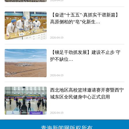
2026-04-20
【奋进“十五五”·真抓实干谱新篇】
高原侧柏的“皂”化新生
——果洛藏族自治州职业技术学校蹚
出创新创业新路
2026-04-19
【铆足干劲抓发展】建设不止步 守
护不缺位
——羚羊330千伏开关站升压扩建工
程提速攻坚
2026-04-19
西北地区高校篮球邀请赛开赛暨西宁
城东区全民健身中心正式启用
2026-04-19
青海新闻网版权所有