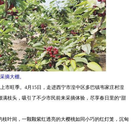
采摘大棚。
上市旺季。4月15日，走进西宁市湟中区多巴镇韦家庄村湟
缀满枝头，吸引了不少市民前来采摘体验，尽享春日里的“甜
枝叶间，一颗颗紫红透亮的大樱桃如同小巧的红灯笼，沉甸