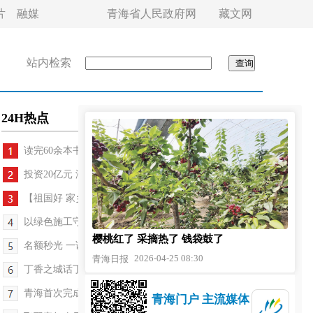
片
融媒
青海省人民政府网
藏文网
站内检索
24H热点
读完60余本书 阅读量比肩初中生 西宁10岁男孩...
投资20亿元 海东打造青藏高原最大新一代智算枢纽
【祖国好 家乡美】多彩课堂点亮成长之路
以绿色施工守护高原生态
樱桃红了 采摘热了 钱袋鼓了
名额秒光 一课难求 夜校“抢课难”困局该如何破解
2026-04-25 08:30
青海日报
丁香之城话丁香：一抹温婉 满城芬芳
青海首次完成不停电更换10千伏环网柜作业
青海门户 主流媒体