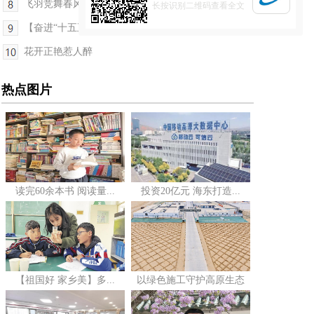
飞羽竞舞春风里——我省举办第45届“爱鸟周”活动
长按识别二维码查看全文
【奋进“十五五”·真抓实干谱新篇】高原“新火电”...
花开正艳惹人醉
热点图片
读完60余本书 阅读量...
投资20亿元 海东打造...
【祖国好 家乡美】多...
以绿色施工守护高原生态