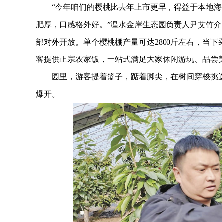
“今年咱们的樱桃比去年上市更早，得益于本地海
肥厚，口感格外好。”湟水金岸生态园负责人尹艾竹介
部对外开放。单个樱桃棚产量可达2800斤左右，当下
客提供正宗农家饭，一站式满足大家休闲游玩、品尝
园里，游客提着篮子，踮着脚尖，在树间穿梭挑选，
爆开。