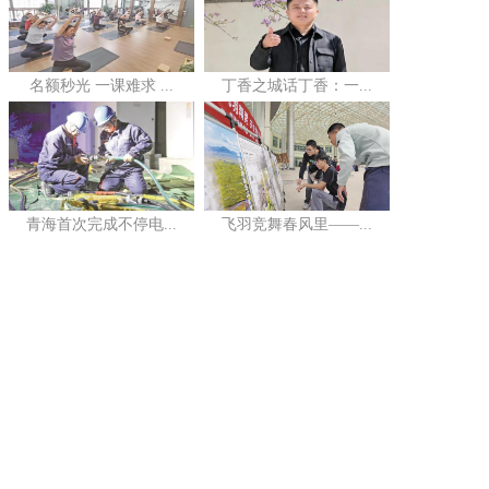
名额秒光 一课难求 ...
丁香之城话丁香：一...
青海首次完成不停电...
飞羽竞舞春风里——...