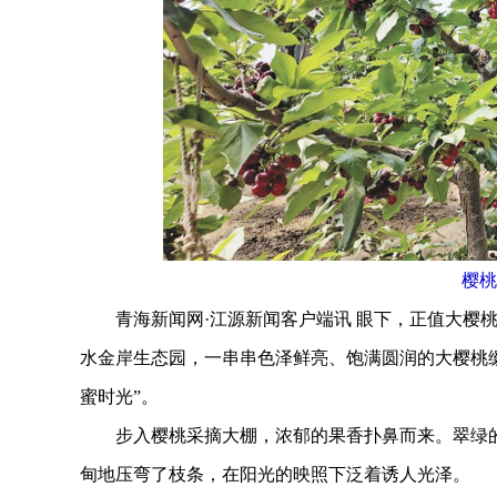
樱桃
青海新闻网·江源新闻客户端讯 眼下，正值大樱桃
水金岸生态园，一串串色泽鲜亮、饱满圆润的大樱桃
蜜时光”。
步入樱桃采摘大棚，浓郁的果香扑鼻而来。翠绿的
甸地压弯了枝条，在阳光的映照下泛着诱人光泽。