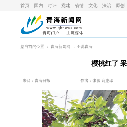
首页
国内
时评
党建
省情
文化
法治
原创
您当前的位置 ：
青海新闻网
→
图说青海
樱桃红了 
来源：青海日报
作者：
张鹏 俞惠珍