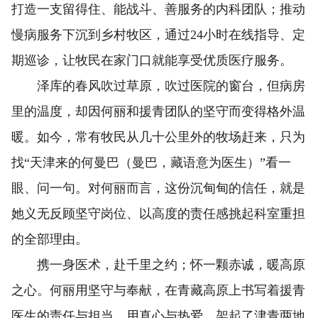
打造一支留得住、能战斗、善服务的内科团队；推动
慢病服务下沉到乡村牧区，通过24小时在线指导、定
期巡诊，让牧民在家门口就能享受优质医疗服务。
泽库的春风吹过草原，吹过医院的窗台，但病房
里的温度，却因何丽和援青团队的坚守而变得格外温
暖。如今，常有牧民从几十公里外的牧场赶来，只为
找“天津来的何曼巴（曼巴，藏语意为医生）”看一
眼、问一句。对何丽而言，这份沉甸甸的信任，就是
她义无反顾坚守岗位、以高度的责任感挑起科室重担
的全部理由。
携一身医术，赴千里之约；怀一颗赤诚，暖高原
之心。何丽用坚守与奉献，在青藏高原上书写着援青
医生的责任与担当，用真心与热爱，架起了津青两地