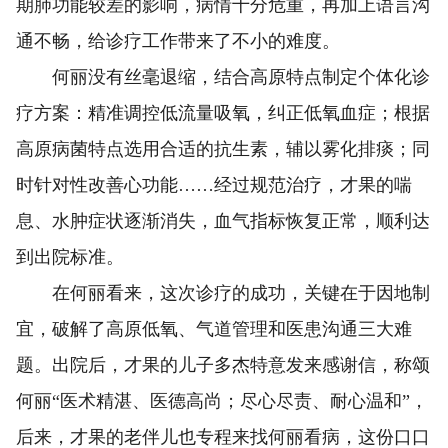
期肺功能较差的影响，病情十分危重，再加上语言沟
通不畅，给诊疗工作带来了不小的难度。
何丽没有丝毫退缩，结合高原特点制定个体化诊
疗方案：精准调控低流量吸氧，纠正低氧血症；根据
高原病菌特点选用合适的抗生素，辅以雾化排痰；同
时针对性改善心功能……经过规范治疗，才果的喘
息、水肿症状逐渐消失，血气指标恢复正常，顺利达
到出院标准。
在何丽看来，这次诊疗的成功，关键在于因地制
宜，破解了高原低氧、气道管理和医患沟通三大难
题。出院后，才果的儿子多杰特意发来感谢信，称颂
何丽“医术精湛、医德高尚；尽心尽责、耐心温和”，
后来，才果的老伴儿也专程来找何丽看病，这份口口