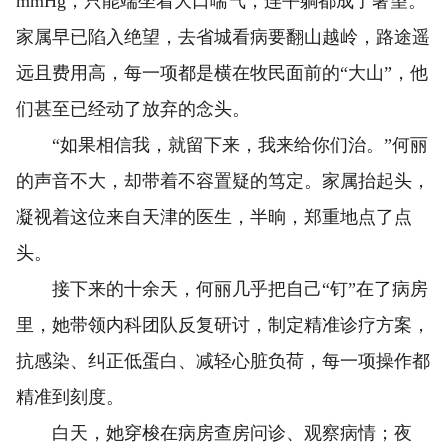
mmHg，只能端坐着大口喘气，连平躺都成了奢望。
家属早已陷入绝望，去省城看病要翻山越岭，路途遥
远且费用高，每一项都是横在牧民面前的“大山”，他
们甚至已经动了放弃的念头。
“如果相信我，就留下来，我来给你们治。”何丽
的声音不大，却带着不容置疑的笃定。家属抬起头，
凝视着这位来自天津的医生，半晌，郑重地点了点
头。
接下来的十余天，何丽几乎把自己“钉”在了病房
里，她带领内科团队反复研讨，制定精准诊疗方案，
抗感染、纠正低蛋白、减轻心脏负荷，每一项操作都
精准到刻度。
白天，她穿梭在病房查房问诊、观察病情；夜