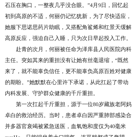
石压在胸口，一整夜几乎没合眼。”4月9日，回忆起
初到高原的不适，何丽仍记忆犹新，为了尽快适应，
她服下思诺思药片助眠，又搭配角鲨烯和红景天缓解
高原反应，强迫自己入睡，只为次日早起投入工作。
赴青的次月，何丽被任命为泽库县人民医院内科
主任。突如其来的重担没有让她有丝毫退缩，“既然
来了，就不能辜负信任，更不能辜负高原百姓对健康
的期盼。”她默默在心里许下承诺，从此扛起了带动
内科发展、守护群众健康的千斤重担。
第一次扛起千斤重担，源于一位80岁藏族老阿妈
卓白的救治经历。当时，患者卓白因严重肺部感染合
并多器官衰竭被紧急送医，血氧饱和度仅为40毫米