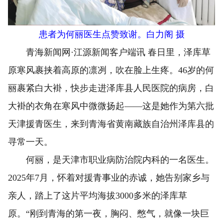
患者为何丽医生点赞致谢。白力阁 摄
青海新闻网·江源新闻客户端讯 春日里，泽库草
原寒风裹挟着高原的凛冽，吹在脸上生疼。46岁的何
丽裹紧白大褂，快步走进泽库县人民医院的病房，白
大褂的衣角在寒风中微微扬起——这是她作为第六批
天津援青医生，来到青海省黄南藏族自治州泽库县的
寻常一天。
何丽，是天津市职业病防治院内科的一名医生。
2025年7月，怀着对援青事业的赤诚，她告别家乡与
亲人，踏上了这片平均海拔3000多米的泽库草
原。“刚到青海的第一夜，胸闷、憋气，就像一块巨