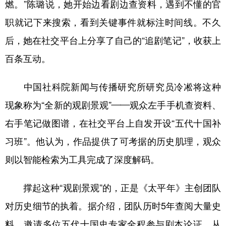
山东
河南
湖北
湖南
燃。”陈璐说，她开始边看剧边查资料，遇到不懂的官
职就记下来搜索，看到关键事件就标注时间线。不久
广东
广西
海南
重庆
后，她在社交平台上分享了自己的“追剧笔记”，收获上
四川
贵州
云南
西藏
百条互动。
陕西
甘肃
青海
宁夏
中国社科院新闻与传播研究所研究员冷凇将这种
新疆
内蒙古
黑龙江
现象称为“全新的观剧景观”——观众左手手机查资料、
右手笔记做图谱，在社交平台上自发开设“五代十国补
多语种频道
习班”。他认为，作品提供了可考据的历史肌理，观众
English
Español
Français
عربى
则以智能检索为工具完成了深度解码。
Русский язык
日本語
한국어
撑起这种“观剧景观”的，正是《太平年》主创团队
Deutsch
Português
对历史细节的执着。据介绍，团队历时5年查阅大量史
料，邀请多位五代十国史专家全程参与剧本论证，从