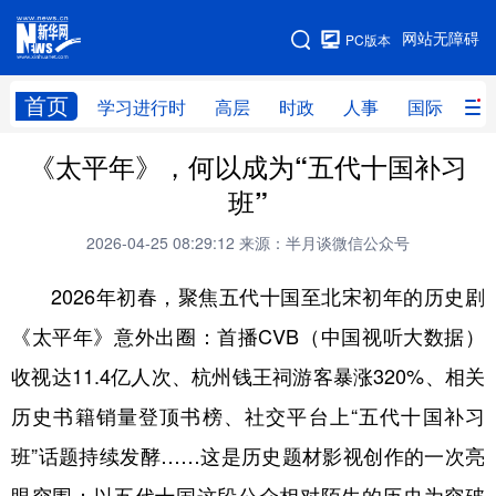
手机版
网站无障碍
PC版本
网站地图
首页
学习进行时
高层
时政
人事
国际
财
《太平年》，何以成为“五代十国补习
学习进行时
高层
时政
人事
班”
国际
财经
网评
港澳
2026-04-25 08:29:12
来源：半月谈微信公众号
台湾
思客智库
全球连线
教育
2026年初春，聚焦五代十国至北宋初年的历史剧
科技
科创
量子
体育
《太平年》意外出圈：首播CVB（中国视听大数据）
文化
书画
健康
军事
收视达11.4亿人次、杭州钱王祠游客暴涨320%、相关
访谈
视频
图片
政务
历史书籍销量登顶书榜、社交平台上“五代十国补习
法律
中央文件
金融
汽车
班”话题持续发酵……这是历史题材影视创作的一次亮
食品
人居
信息化
数字经济