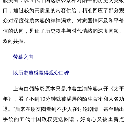
眼突围：以五代十国这段公众相对陌生的历史为突破
口，通过较为高质量的内容供给，精准回应了部分观
学术中国
乡村振兴
银龄
溯源中国
众对深度优质内容的精神渴求、对家国情怀及和平价
城市
旅游
能源
会展
值的认同，见证了历史叙事与时代情绪的深度同频、
彩票
娱乐
时尚
悦读
双向共振。
公益
一带一路
亚太网
上市公司
荧幕之内：
文化产业
以历史质感赢得观众口碑
地方频道
上海白领陈璐原本只是冲着主演阵容点开《太平
北京
天津
河北
山西
年》，看了不到10分钟就被满屏的陌生官衔和人名劝
辽宁
吉林
上海
江苏
退。“后来在朋友圈看到不少人在讨论剧情，甚至晒出
浙江
安徽
福建
江西
手绘的五代十国政权更迭图谱，好奇心又被重新点