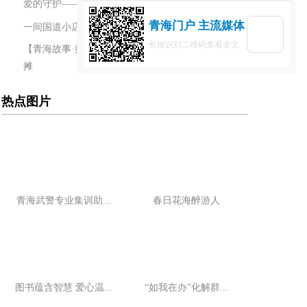
爱的守护——互助县塘川镇坪地村魏治福的生命奇迹
青海门户 主流媒体
一间国道小店的16年蝶变
长按识别二维码查看全文
【青海故事·探班三百六十行】李学勤和她的十元理发
摊
热点图片
青海武警专业集训助...
春日花海醉游人
图书蕴含智慧 爱心温...
“如我在办”化解群...