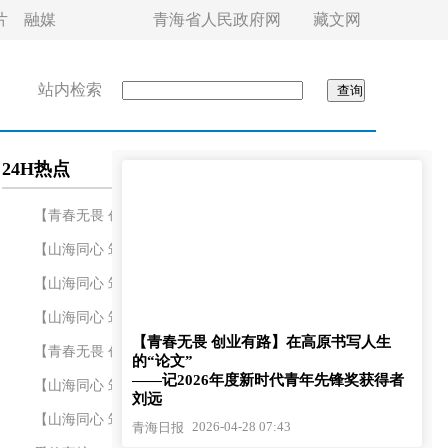
片
融媒
青海省人民政府网
藏文网
站内检索
24H热点
【青春无畏 创业有路】在高原书写人生的“论文...
【山海同心 筑梦青海·援青故事】一枚小钩针 解开大...
【山海同心 筑梦青海·援青故事】何丽：携一身医术 ...
【山海同心 筑梦青海·援青故事】一位援青教师的高...
【青春无畏 创业有路】在高原书写人生
【青春无畏 创业有路】以陶艺之美点亮人生——卓嘎...
的“论文”
——记2026年度新时代青年先锋奖获得者
【山海同心 筑梦青海·援青故事】“梁”老师：九年...
刘远
【山海同心 筑梦青海·援青故事】尤宏争的渔业情
2026-04-28 07:43
青海日报