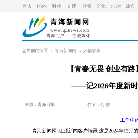
首页
国内
时评
党建
省情
文化
法治
原创
您当前的位置 ：
青海新闻网
→
人物故事
【青春无畏 创业有路
——记2026年度
来源：青海日报
作者：
何 敏