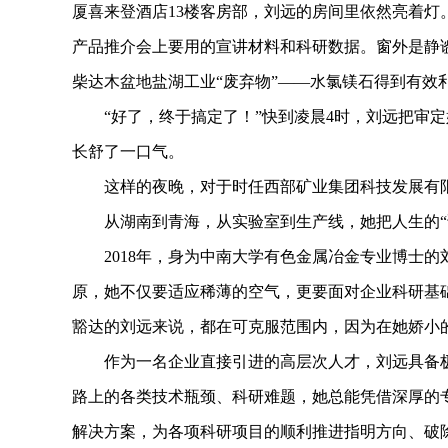
工作中
青海新闻网·江源新闻客户端讯 这是2024年12
厦喜来登酒店13楼客房部，刘远的房间里依然亮着
产品推介会上要用的宣讲材料和科研数据。窗外是静
柴达木盆地盐湖工业“废弃物”——水氯镁石得到有效