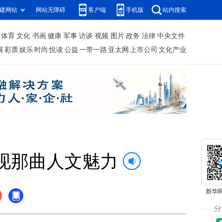
建网站
网站无障碍
客户端
手机版
站内搜索
体育
文化
书画
健康
军事
访谈
视频
图片
政务
法律
中央文件
展
彩票
娱乐
时尚
悦读
公益
一带一路
亚太网
上市公司
文化产业
现那曲人文魅力