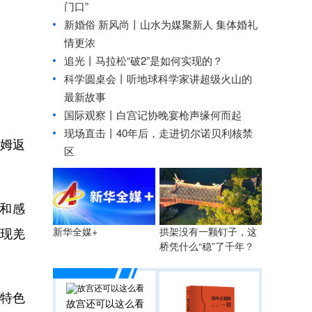
门口”
新婚俗 新风尚丨山水为媒聚新人 集体婚礼
情更浓
追光丨
马拉松“破2”是如何实现的？
科学圆桌会丨听地球科学家讲超级火山的
最新故事
国际观察丨
白宫记协晚宴枪声缘何而起
现场直击丨40年后，走进切尔诺贝利核禁
姆返
区
和感
展现羌
拱架没有一颗钉子，这
新华全媒+
桥凭什么“稳”了千年？
特色
故宫还可以这么看