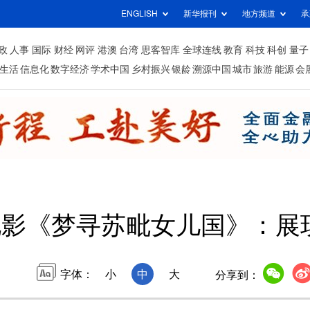
ENGLISH
新华报刊
地方频道
承
政
人事
国际
财经
网评
港澳
台湾
思客智库
全球连线
教育
科技
科创
量子
生活
信息化
数字经济
学术中国
乡村振兴
银龄
溯源中国
城市
旅游
能源
会
电影《梦寻苏毗女儿国》：展
字体：
小
中
大
分享到：