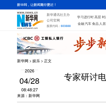
新华通讯社主办
学习进行时
高层
时
公司官网
金融
汽车
食品
人居
股票代码：
603888
新华网
>
娱乐
> 正文
2026
专家研讨
04/28
08:48:27
来源：新华网