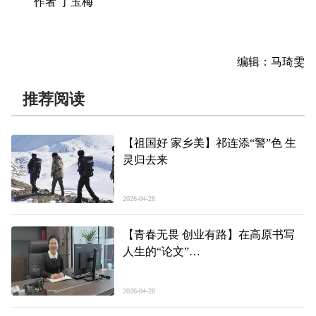
作者 丁玉梅
编辑：马琦雯
推荐阅读
【祖国好 家乡美】祁连添“警”色 生
灵归去来
2026-04-28
【青春无畏 创业有路】在高原书写
人生的“论文”
——记2026年度新时代青年先锋奖获
得者刘远
2026-04-28