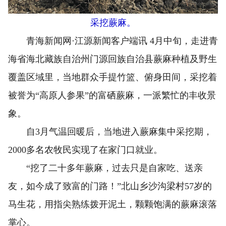
采挖蕨麻。
青海新闻网·江源新闻客户端讯 4月中旬，走进青
海省海北藏族自治州门源回族自治县蕨麻种植及野生
覆盖区域里，当地群众手提竹篮、俯身田间，采挖着
被誉为“高原人参果”的富硒蕨麻，一派繁忙的丰收景
象。
自3月气温回暖后，当地进入蕨麻集中采挖期，
2000多名农牧民实现了在家门口就业。
“挖了二十多年蕨麻，过去只是自家吃、送亲
友，如今成了致富的门路！”北山乡沙沟梁村57岁的
马生花，用指尖熟练拨开泥土，颗颗饱满的蕨麻滚落
掌心。