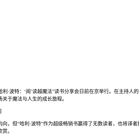
的“哈利·波特：‘阅’读越魔法”读书分享会日前在京举行。在主持
场关于魔法与人生的成长旅程。
图
，但“哈利·波特”作为超级畅销书赢得了无数读者，也将译者推
欣赏。