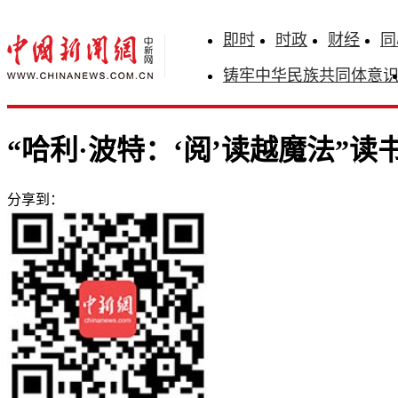
即时
时政
财经
同
铸牢中华民族共同体意
“哈利·波特：‘阅’读越魔法”
分享到：