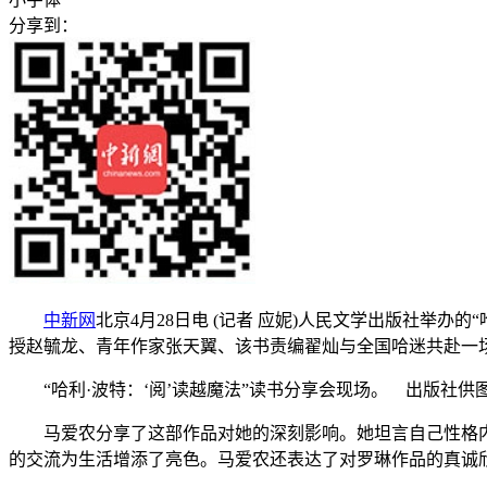
分享到：
中新网
北京4月28日电 (记者 应妮)人民文学出版社举办
授赵毓龙、青年作家张天翼、该书责编翟灿与全国哈迷共赴一
“哈利·波特：‘阅’读越魔法”读书分享会现场。 出版社供
马爱农分享了这部作品对她的深刻影响。她坦言自己性格内向
的交流为生活增添了亮色。马爱农还表达了对罗琳作品的真诚