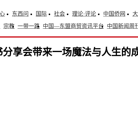
心
东西问
国际
社会
理论·评论
中国侨网
大
识
宗教
一带一路
中国—东盟商贸资讯平台
中国新闻周
读书分享会带来一场魔法与人生的