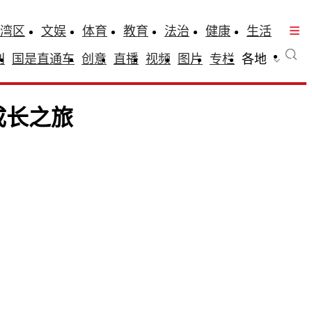
湾区
文娱
体育
教育
法治
健康
生活
刊
国是直通车
创意
直播
视频
图片
专栏
各地
成长之旅