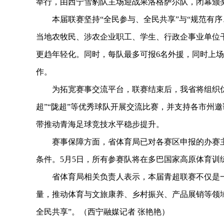
举行，由西宁雪豹队主场迎战果洛格萨尔队，闭幕颁奖
本届联赛坚持“全民参与、全民共享”与“规范有序
当地农牧民、涉农企业职工、学生、行政企事业单位干
更趋年轻化。同时，每队最多可报6名外援，同时上
作。
为拓宽赛事交流平台，联赛结束后，我省将组织优秀参赛
超”“陇超”等优秀球队开展交流比赛，并支持各市州
带推动青海足球竞技水平稳步提升。
赛事保障方面，省体育局已对各赛区申报的办赛主
条件。5月5日，所有参赛队将在多巴国家高原体育训
省体育局相关负责人表示，本届青超联赛不仅是一
量，推动体育与文旅康养、乡村振兴、产品展销等领
全民共享”。（西宁融媒记者 张艳艳）