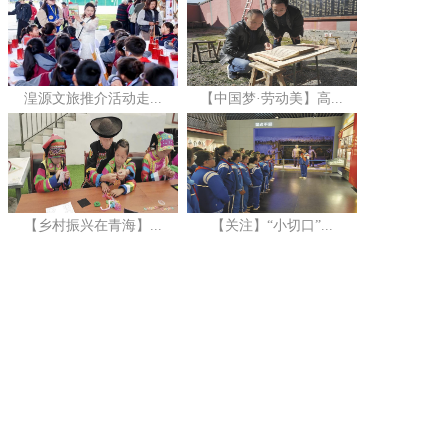
湟源文旅推介活动走...
【中国梦·劳动美】高...
【乡村振兴在青海】...
【关注】“小切口”...