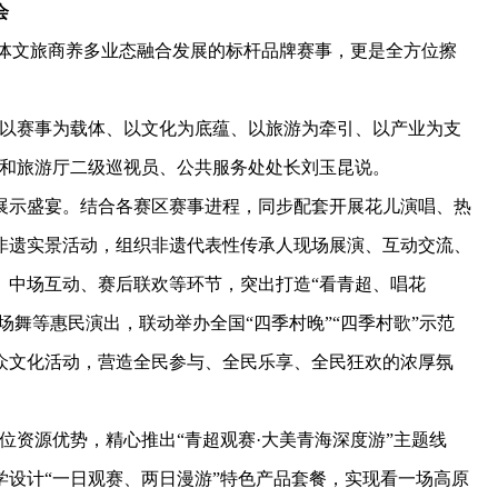
会
体文旅商养多业态融合发展的标杆品牌赛事，更是全方位擦
以赛事为载体、以文化为底蕴、以旅游为牵引、以产业为支
化和旅游厅二级巡视员、公共服务处处长刘玉昆说。
示盛宴。结合各赛区赛事进程，同步配套开展花儿演唱、热
非遗实景活动，组织非遗代表性传承人现场展演、互动交流、
、中场互动、赛后联欢等环节，突出打造“看青超、唱花
场舞等惠民演出，联动举办全国“四季村晚”“四季村歌”示范
众文化活动，营造全民参与、全民乐享、全民狂欢的浓厚氛
资源优势，精心推出“青超观赛·大美青海深度游”主题线
设计“一日观赛、两日漫游”特色产品套餐，实现看一场高原