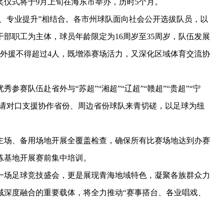
仪式将于9月上旬在海东市举办，历时5个月。
、专业提升”相结合。各市州球队面向社会公开选拔队员，以
部职工为主体，球员年龄限定为16周岁至35周岁，队伍发展
场外援不得超过4人，既增添赛场活力，又深化区域体育交流协
队伍赴省外与“苏超”“湘超”“辽超”“赣超”“贵超”“宁
邀请对口支援协作省份、周边省份球队来青切磋，以足球为纽
场、备用场地开展全覆盖检查，确保所有比赛场地达到办赛
练基地开展赛前集中培训。
场足球竞技盛会，更是展现青海地域特色，凝聚各族群众力
域深度融合的重要载体，将全力推动“赛事搭台、各业唱戏、