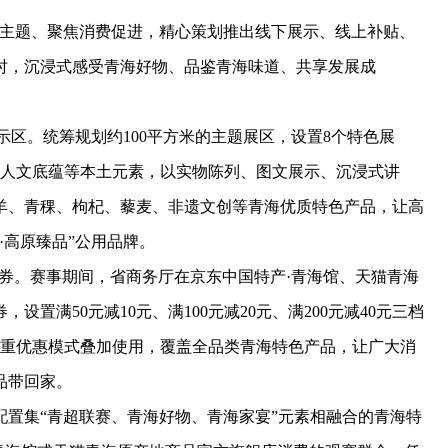
主题、聚焦消费促进，精心策划推出线下展示、线上补贴、
时，沉浸式感受青海好物、品鉴青海味道、共享发展成
区。统筹规划约100平方米的主题展区，设置8个特色展
、人文底蕴等本土元素，以实物陈列、图文展示、沉浸式讲
羊、青稞、枸杞、藜麦、非遗文创等青海优质特色产品，让高
·高原臻品”公用品牌。
券。赛事期间，省商务厅在京东中国特产·青海馆、天猫青海
置满50元减10元、满100元减20元、满200元减40元三档
三重优惠模式叠加使用，覆盖全品类青海特色产品，让广大消
品带回家。
集“青超联赛、青海好物、青海家宴”元素相融合的青海特