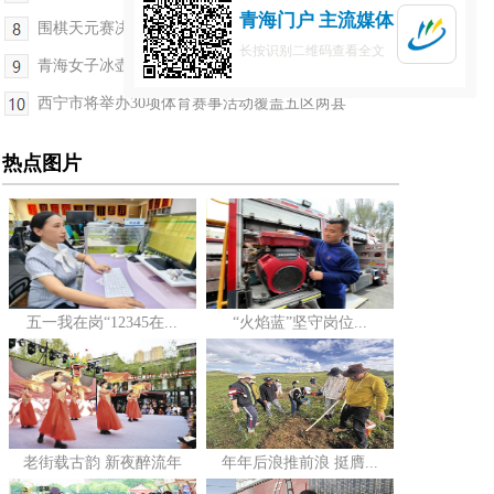
青海门户 主流媒体
围棋天元赛决赛：王星昊击败杨楷文成功卫冕
长按识别二维码查看全文
青海女子冰壶队勇夺全国冰壶冠军赛团体冠军
西宁市将举办30项体育赛事活动覆盖五区两县
热点图片
五一我在岗“12345在...
“火焰蓝”坚守岗位...
老街载古韵 新夜醉流年
年年后浪推前浪 挺膺...