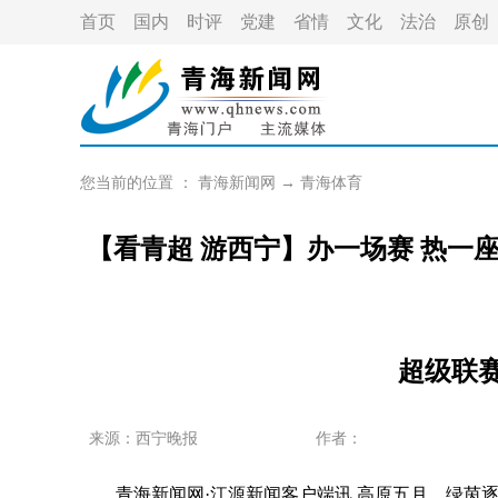
首页
国内
时评
党建
省情
文化
法治
原创
您当前的位置 ：
青海新闻网
→
青海体育
【看青超 游西宁】办一场赛 热一座
超级联赛
来源：西宁晚报
作者：
青海新闻网·江源新闻客户端讯 高原五月，绿茵逐梦