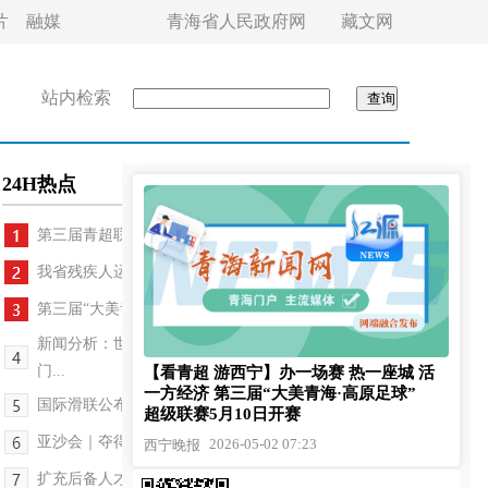
片
融媒
青海省人民政府网
藏文网
站内检索
24H热点
第三届青超联赛实现系统性优化升级 5月10日开...
我省残疾人运动员赵国存荣获2026年度新时代青年先...
第三届“大美青海·高原足球”超级联赛组织工作专题...
新闻分析：世界杯决赛球票炒至近230万美元？背后
门...
【看青超 游西宁】办一场赛 热一座城 活
一方经济 第三届“大美青海·高原足球”
国际滑联公布新赛季赛历 多项赛事将在中国举行
超级联赛5月10日开赛
亚沙会｜夺得沙滩卡巴迪男子金牌后，伊朗选手跪地...
2026-05-02 07:23
西宁晚报
扩充后备人才储备 中国男篮组织短训营