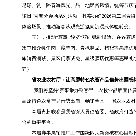
足球、赏一路青海风光、品一地民俗风情。统筹节庆节点与
馆日”青海分会场系列活动，扎实办好2026第二届青
体验场景，推动游客从观光游览向沉浸式体验转变。
同时，推动“赛事+经济”双向赋能增效。在各赛场
集中推介牦牛肉、藏羊肉、青稞制品、枸杞等高原优
旅消费满减、景区门票减免、星级酒店优惠等惠民礼
静）
省农业农村厅：让高原特色农畜产品借势出圈畅
“我们将坚持‘赛事举办到哪里，农牧业品牌宣传及
高原特色农畜产品借势出圈、畅销全国。”省农业农
本届青超联赛是我省深入贯彻省委、省政府打造绿
合的重要平台。
本届赛事展销推广工作围绕四大新突破核心目标推进