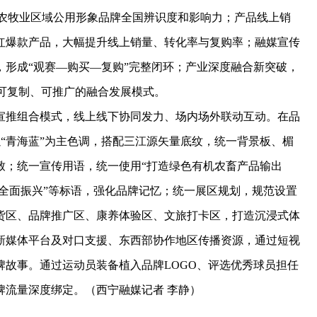
品”农牧业区域公用形象品牌全国辨识度和影响力；产品线上销
红爆款产品，大幅提升线上销量、转化率与复购率；融媒宣传
形成“观赛—购买—复购”完整闭环；产业深度融合新突破，
成可复制、可推广的融合发展模式。
推组合模式，线上线下协同发力、场内场外联动互动。在品
以“青海蓝”为主色调，搭配三江源矢量底纹，统一背景板、楣
致；统一宣传用语，统一使用“打造绿色有机农畜产品输出
乡村全面振兴”等标语，强化品牌记忆；统一展区规划，规范设置
货区、品牌推广区、康养体验区、文旅打卡区，打造沉浸式体
新媒体平台及对口支援、东西部协作地区传播资源，通过短视
故事。通过运动员装备植入品牌LOGO、评选优秀球员担任
牌流量深度绑定。（西宁融媒记者 李静）