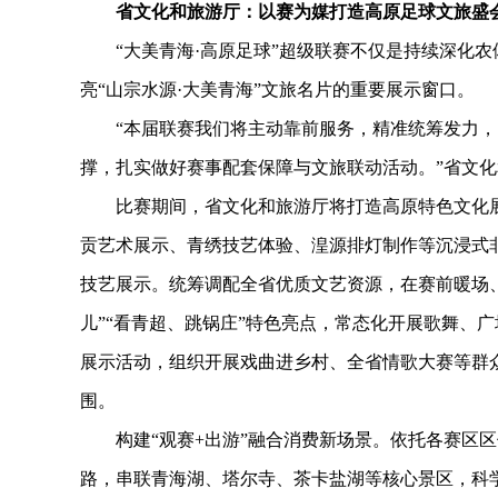
省文化和旅游厅：以赛为媒打造高原足球文旅盛
“大美青海·高原足球”超级联赛不仅是持续深化农
亮“山宗水源·大美青海”文旅名片的重要展示窗口。
“本届联赛我们将主动靠前服务，精准统筹发力，
撑，扎实做好赛事配套保障与文旅联动活动。”省文
比赛期间，省文化和旅游厅将打造高原特色文化展
贡艺术展示、青绣技艺体验、湟源排灯制作等沉浸式
技艺展示。统筹调配全省优质文艺资源，在赛前暖场
儿”“看青超、跳锅庄”特色亮点，常态化开展歌舞、广
展示活动，组织开展戏曲进乡村、全省情歌大赛等群
围。
构建“观赛+出游”融合消费新场景。依托各赛区区位
路，串联青海湖、塔尔寺、茶卡盐湖等核心景区，科学