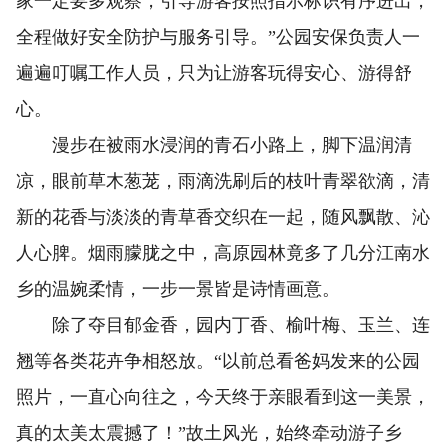
家一定要多观察，引导游客按照指示标识有序进出，
全程做好安全防护与服务引导。”公园安保负责人一
遍遍叮嘱工作人员，只为让游客玩得安心、游得舒
心。
漫步在被雨水浸润的青石小路上，脚下温润清
凉，眼前草木葱茏，雨滴洗刷后的枝叶青翠欲滴，清
新的花香与淡淡的青草香交织在一起，随风飘散、沁
人心脾。烟雨朦胧之中，高原园林竟多了几分江南水
乡的温婉柔情，一步一景皆是诗情画意。
除了夺目郁金香，园内丁香、榆叶梅、玉兰、连
翘等各类花卉争相怒放。“以前总看爸妈发来的公园
照片，一直心向往之，今天终于亲眼看到这一美景，
真的太美太震撼了！”故土风光，始终牵动游子乡