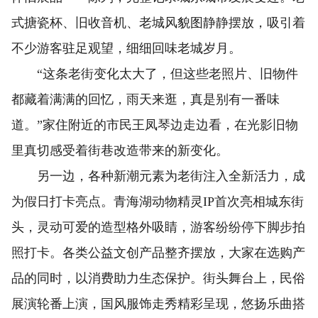
式搪瓷杯、旧收音机、老城风貌图静静摆放，吸引着
不少游客驻足观望，细细回味老城岁月。
“这条老街变化太大了，但这些老照片、旧物件
都藏着满满的回忆，雨天来逛，真是别有一番味
道。”家住附近的市民王凤琴边走边看，在光影旧物
里真切感受着街巷改造带来的新变化。
另一边，各种新潮元素为老街注入全新活力，成
为假日打卡亮点。青海湖动物精灵IP首次亮相城东街
头，灵动可爱的造型格外吸睛，游客纷纷停下脚步拍
照打卡。各类公益文创产品整齐摆放，大家在选购产
品的同时，以消费助力生态保护。街头舞台上，民俗
展演轮番上演，国风服饰走秀精彩呈现，悠扬乐曲搭