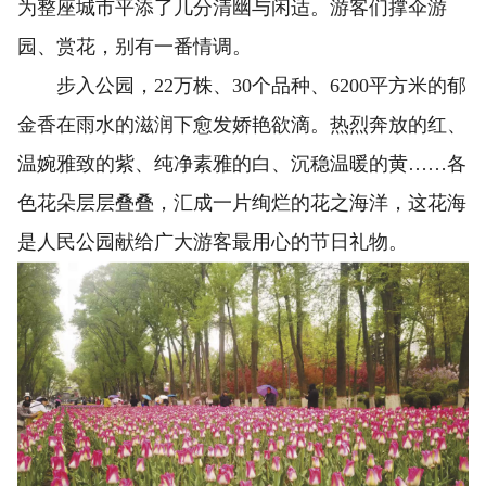
为整座城市平添了几分清幽与闲适。游客们撑伞游
园、赏花，别有一番情调。
步入公园，22万株、30个品种、6200平方米的郁
金香在雨水的滋润下愈发娇艳欲滴。热烈奔放的红、
温婉雅致的紫、纯净素雅的白、沉稳温暖的黄……各
色花朵层层叠叠，汇成一片绚烂的花之海洋，这花海
是人民公园献给广大游客最用心的节日礼物。