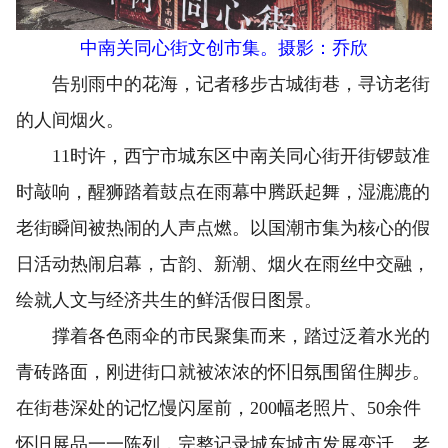
中南关同心街文创市集。摄影：乔欣
告别雨中的花海，记者移步古城街巷，寻访老街
的人间烟火。
11时许，西宁市城东区中南关同心街开街锣鼓准
时敲响，醒狮踏着鼓点在雨幕中腾跃起舞，湿漉漉的
老街瞬间被热闹的人声点燃。以国潮市集为核心的假
日活动热闹启幕，古韵、新潮、烟火在雨丝中交融，
绘就人文与经济共生的鲜活假日图景。
撑着各色雨伞的市民聚集而来，踏过泛着水光的
青砖路面，刚进街口就被浓浓的怀旧氛围留住脚步。
在街巷深处的记忆慢闪屋前，200幅老照片、50余件
怀旧展品一一陈列，完整记录城东城市发展变迁。老