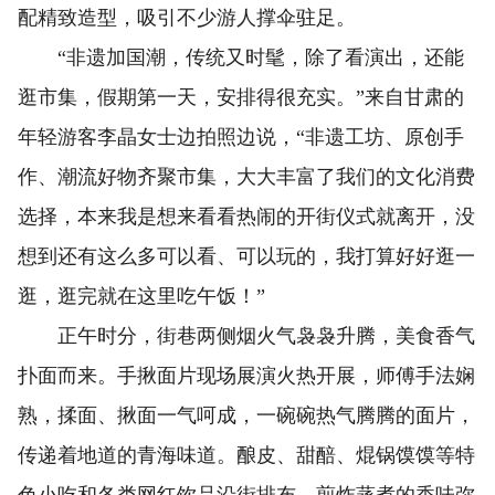
配精致造型，吸引不少游人撑伞驻足。
“非遗加国潮，传统又时髦，除了看演出，还能
逛市集，假期第一天，安排得很充实。”来自甘肃的
年轻游客李晶女士边拍照边说，“非遗工坊、原创手
作、潮流好物齐聚市集，大大丰富了我们的文化消费
选择，本来我是想来看看热闹的开街仪式就离开，没
想到还有这么多可以看、可以玩的，我打算好好逛一
逛，逛完就在这里吃午饭！”
正午时分，街巷两侧烟火气袅袅升腾，美食香气
扑面而来。手揪面片现场展演火热开展，师傅手法娴
熟，揉面、揪面一气呵成，一碗碗热气腾腾的面片，
传递着地道的青海味道。酿皮、甜醅、焜锅馍馍等特