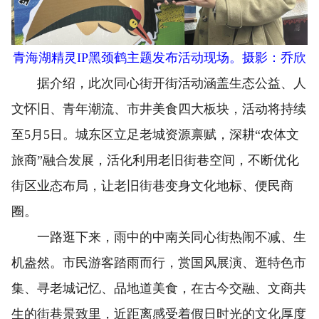
青海湖精灵IP黑颈鹤主题发布活动现场。摄影：乔欣
据介绍，此次同心街开街活动涵盖生态公益、人
文怀旧、青年潮流、市井美食四大板块，活动将持续
至5月5日。城东区立足老城资源禀赋，深耕“农体文
旅商”融合发展，活化利用老旧街巷空间，不断优化
街区业态布局，让老旧街巷变身文化地标、便民商
圈。
一路逛下来，雨中的中南关同心街热闹不减、生
机盎然。市民游客踏雨而行，赏国风展演、逛特色市
集、寻老城记忆、品地道美食，在古今交融、文商共
生的街巷景致里，近距离感受着假日时光的文化厚度