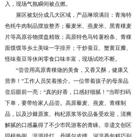
入，现场气氛瞬间被点燃。
展区被划分成几大区域，产品琳琅满目：青海特
色牦牛肉制品摆放整齐；藜麦米、燕麦米、黑青稞麦
片等高原谷物摆盘精致；高原特色马铃薯粉条、青稞
面馍馍等乡土美味一字排开；干炒蚕豆、蟹黄豆瓣、
怪味蚕豆等休闲零食口味丰富，现场试吃不断。
“尝尝用高原青稞做的美食，又香又酥，健康又
营养！”工作人员笑着推介。一位带着孩子的母亲品
尝后眼前一亮：“真的好香，口感好细腻！”当即扫码
下单，要带给家人品尝。高原藜麦、燕麦、青稞制
品，以及沙棘原浆、枸杞原浆等饮品备受欢迎，清爽
解腻的口感赢得了不少市民游客的青睐。非遗文创区
同样热闹，湟源排灯、丹噶尔皮绣、河湟香包精巧别