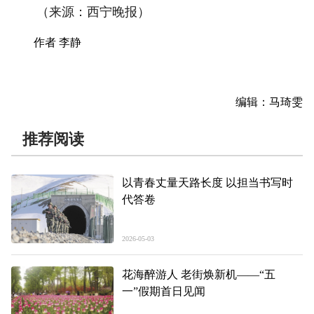
（来源：西宁晚报）
作者 李静
编辑：马琦雯
推荐阅读
以青春丈量天路长度 以担当书写时
代答卷
2026-05-03
花海醉游人 老街焕新机——“五
一”假期首日见闻