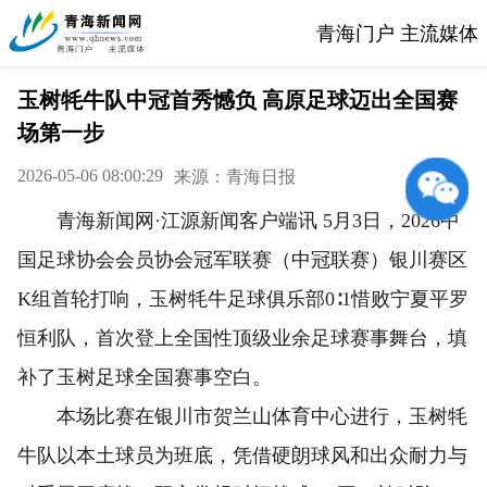
青海门户 主流媒体
玉树牦牛队中冠首秀憾负 高原足球迈出全国赛
场第一步
2026-05-06 08:00:29
来源：青海日报
青海新闻网·江源新闻客户端讯 5月3日，2026中
国足球协会会员协会冠军联赛（中冠联赛）银川赛区
K组首轮打响，玉树牦牛足球俱乐部0∶1惜败宁夏平罗
恒利队，首次登上全国性顶级业余足球赛事舞台，填
补了玉树足球全国赛事空白。
本场比赛在银川市贺兰山体育中心进行，玉树牦
牛队以本土球员为班底，凭借硬朗球风和出众耐力与