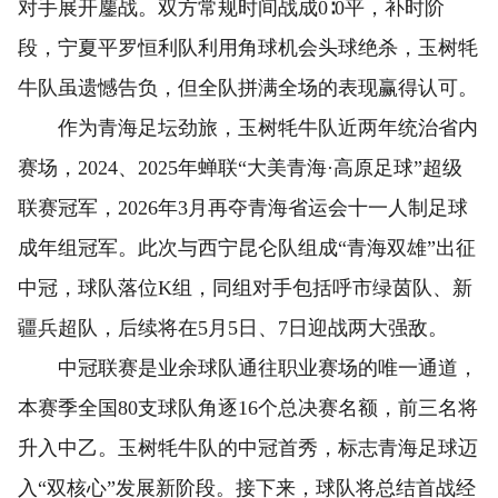
对手展开鏖战。双方常规时间战成0∶0平，补时阶
段，宁夏平罗恒利队利用角球机会头球绝杀，玉树牦
牛队虽遗憾告负，但全队拼满全场的表现赢得认可。
作为青海足坛劲旅，玉树牦牛队近两年统治省内
赛场，2024、2025年蝉联“大美青海·高原足球”超级
联赛冠军，2026年3月再夺青海省运会十一人制足球
成年组冠军。此次与西宁昆仑队组成“青海双雄”出征
中冠，球队落位K组，同组对手包括呼市绿茵队、新
疆兵超队，后续将在5月5日、7日迎战两大强敌。
中冠联赛是业余球队通往职业赛场的唯一通道，
本赛季全国80支球队角逐16个总决赛名额，前三名将
升入中乙。玉树牦牛队的中冠首秀，标志青海足球迈
入“双核心”发展新阶段。接下来，球队将总结首战经