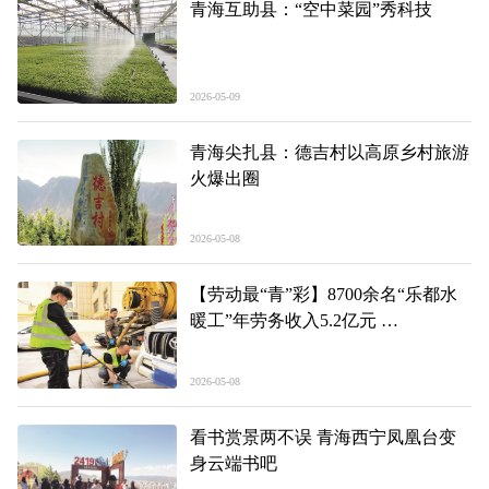
青海互助县：“空中菜园”秀科技
2026-05-09
青海尖扎县：德吉村以高原乡村旅游
火爆出圈
2026-05-08
【劳动最“青”彩】8700余名“乐都水
暖工”年劳务收入5.2亿元
一把扳手闯出致富路
2026-05-08
看书赏景两不误 青海西宁凤凰台变
身云端书吧