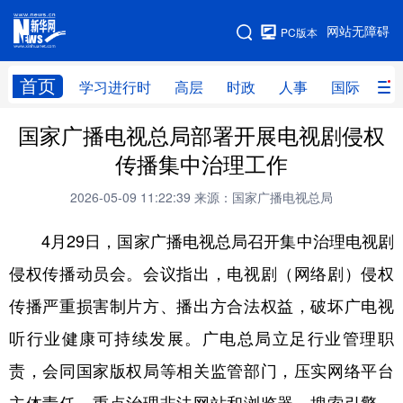
手机版
网站无障碍
PC版本
网站地图
首页
学习进行时
高层
时政
人事
国际
财
国家广播电视总局部署开展电视剧侵权
学习进行时
高层
时政
人事
传播集中治理工作
国际
财经
网评
港澳
2026-05-09 11:22:39
来源：国家广播电视总局
台湾
思客智库
全球连线
教育
4月29日，国家广播电视总局召开集中治理电视剧
科技
科创
量子
体育
侵权传播动员会。会议指出，电视剧（网络剧）侵权
文化
书画
健康
军事
传播严重损害制片方、播出方合法权益，破坏广电视
访谈
视频
图片
政务
听行业健康可持续发展。广电总局立足行业管理职
法律
中央文件
金融
汽车
责，会同国家版权局等相关监管部门，压实网络平台
食品
人居
信息化
数字经济