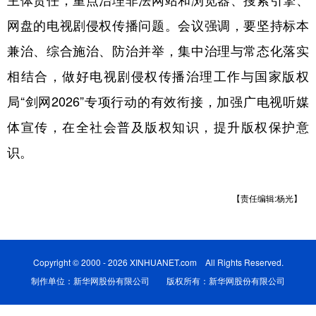
主体责任，重点治理非法网站和浏览器、搜索引擎、
网盘的电视剧侵权传播问题。会议强调，要坚持标本
学术中国
乡村振兴
银龄
溯源中国
兼治、综合施治、防治并举，集中治理与常态化落实
城市
旅游
能源
会展
相结合，做好电视剧侵权传播治理工作与国家版权
彩票
娱乐
时尚
悦读
局“剑网2026”专项行动的有效衔接，加强广电视听媒
公益
一带一路
亚太网
上市公司
体宣传，在全社会普及版权知识，提升版权保护意
文化产业
识。
地方频道
【责任编辑:杨光】
北京
天津
河北
山西
辽宁
吉林
上海
江苏
Copyright © 2000 - 2026 XINHUANET.com All Rights Reserved.
制作单位：新华网股份有限公司 版权所有：新华网股份有限公司
浙江
安徽
福建
江西