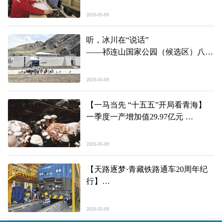
奖集体、青海省引大济湟工程综合开
2026-05-09
发有限责任公司宝库河一级站
听，冰川在“说话”
——祁连山国家公园（候选区）八一
冰川科普馆开馆见闻
2026-05-09
【一马当先 “十五五”开局看青海】
一季度一产增加值29.97亿元
青海：冷凉地里种出“热”产业
2026-05-09
【天路逐梦·青藏铁路通车20周年纪
行】
青藏线“4S店”的“听诊人”
2026-05-09