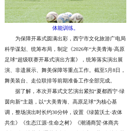
体能训练。
为保障开幕式圆满出彩，西宁市文化旅游广电局
科学谋划、统筹布局，制定《2026年“大美青海
·
高原
足球”超级联赛开幕式演出方案》，统筹落实演出展
演、非遗展示、舞美保障等重点工作。截至5月8日，
舞美装台、走位联排等前期准备工作全部完成。
据了解，本次开幕式文艺演出紧扣“夏都西宁·绿
茵向新”主题，以“大美青海、高原足球”为核心基
调，整场演出时长约30分钟，设置《绿茵沃土
·
农体
共生》《生态江源
·
生命之树》《潮涌商贸
·
体商共