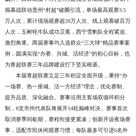
揭幕战联动贵州“村超”破圈引流，单场最高观赛3.5
万人次，累计现场观赛超20万人次、线上观看破百万
人次，玉树牦牛队成功卫冕，西宁雪豹队全程紧追、
激烈角逐。两届赛事均入选群众“三大球”精品赛事案
例，圆满实现“办赛、兴城、活经济”的初心目标，也
为青超联赛三年品牌建设打下坚实根基。
本届青超联赛立足三年积淀全面升级，秉持“办
一场赛、热一座城、活一方经济”理念，优化赛制、
提升品质、深化融合。赛事沿用主客场双循环积分
制，8支市州代表队将展开14轮巅峰对决。赛事首次
取消赛季间歇期，赛程衔接更紧凑；创新开设夜场赛
事，适配市民休闲观赛习惯；每队最多可引进6名外