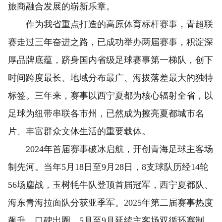
旅商融合发展的崭新乐章。
作为我省重点打造的高原体育标杆赛事，青超联
赛走过三年奋进之路，已成功举办两届赛事，积淀深
厚品牌底蕴，跻身国内省级足球赛事第一梯队，创下
时间跨度最长、地域分布最广、海拔落差最大的独特
标签。三年来，赛事以西宁夏都为核心辐射全省，以
足球为纽带串联各市州，已然成为擦亮夏都城市名
片、丰富群众文体生活的重要载体。
2024年首届赛事破冰启航，开创青海足球主客场
制先河。当年5月18日至9月28日，8支球队历经14轮
56场鏖战，玉树牦牛队登顶首届冠军，西宁夏都队、
海东青海拉面队分获亚季军。2025年第二届赛事热度
飙升、口碑出圈，5月至9月延续主客场双循环赛制，