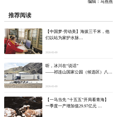
编辑：马燕燕
推荐阅读
【中国梦·劳动美】海拔三千米，他
们以站为家护水脉
——记2026年青海高原工人先锋号获
奖集体、青海省引大济湟工程综合开
2026-05-09
发有限责任公司宝库河一级站
听，冰川在“说话”
——祁连山国家公园（候选区）八一
冰川科普馆开馆见闻
2026-05-09
【一马当先 “十五五”开局看青海】
一季度一产增加值29.97亿元
青海：冷凉地里种出“热”产业