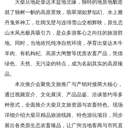
大柴旦地处柴达木盆地北缘，独特的地质地貌造
就了独树一帜的高原景致，翡翠湖如梦似幻、水上雅
丹鬼斧神工，壮阔戈壁与连绵雪山交相辉映，原生态
山水风光极具吸引力，是众多游客心之向往的旅游胜
地。同时，当地依托纯净自然环境，孕育出柴达木牛
羊肉、有机枸杞、高原大闸蟹等优质农畜产品，凭借
绿色、天然、无污染的特点，成为名副其实的高原臻
品。
本次推介会聚焦文旅推广与产销对接两大核心，
通过视频宣介、文化展演、产品品鉴、洽谈签约等多
种形式，全面推介大柴旦文旅资源与农畜特色。现场
详细介绍大柴旦精品旅游线路、特色游玩项目，同步
展出各类原生态农畜臻品，让广州当地客商与市民直