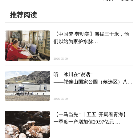
推荐阅读
【中国梦·劳动美】海拔三千米，他
们以站为家护水脉
——记2026年青海高原工人先锋号获
奖集体、青海省引大济湟工程综合开
2026-05-09
发有限责任公司宝库河一级站
听，冰川在“说话”
——祁连山国家公园（候选区）八一
冰川科普馆开馆见闻
2026-05-09
【一马当先 “十五五”开局看青海】
一季度一产增加值29.97亿元
青海：冷凉地里种出“热”产业