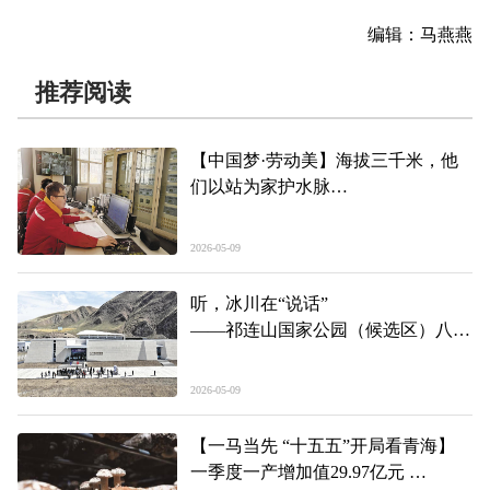
编辑：马燕燕
推荐阅读
【中国梦·劳动美】海拔三千米，他
们以站为家护水脉
——记2026年青海高原工人先锋号获
奖集体、青海省引大济湟工程综合开
2026-05-09
发有限责任公司宝库河一级站
听，冰川在“说话”
——祁连山国家公园（候选区）八一
冰川科普馆开馆见闻
2026-05-09
【一马当先 “十五五”开局看青海】
一季度一产增加值29.97亿元