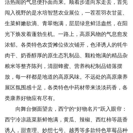
活热闹的气息便扑面而来。顺着步道向东走去，首先
闯入视野的是水培智慧农业展位，一茬茬羽衣甘蓝、
生菜鲜嫩欲滴、青翠饱满，层层绿意鲜活盎然，在阳
光下焕发着蓬勃生机。一路上，高原风物的气息愈发
浓郁。各类特色农货摊位依次铺开，色泽诱人的牦牛
肉干、奶香醇厚的原生态乳制品、颗粒饱满的精品杂
粮米等整齐陈列，清甜蜂蜜、营养枸杞制品错落摆
放，每一样都是地道的高原风味。不远处的高原康养
展区氛围感十足，各类特色中药材带来淡淡药香，各
类康养好物应有尽有。
向舞台侧面望去，西宁的“好物名片”跃入眼帘：
西宁冷凉蔬菜新鲜饱满，黄瓜、辣椒、西红柿等蔬香
诱人，甜查理、妙想七号、越秀等多款特色草莓品种