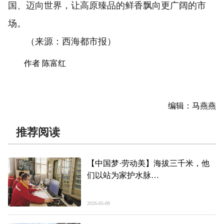
国、迈向世界，让高原臻品的鲜香飘向更广阔的市
场。
（来源：西海都市报）
作者 陈富红
编辑：马燕燕
推荐阅读
【中国梦·劳动美】海拔三千米，他
们以站为家护水脉
——记2026年青海高原工人先锋号获
奖集体、青海省引大济湟工程综合开
2026-05-09
发有限责任公司宝库河一级站