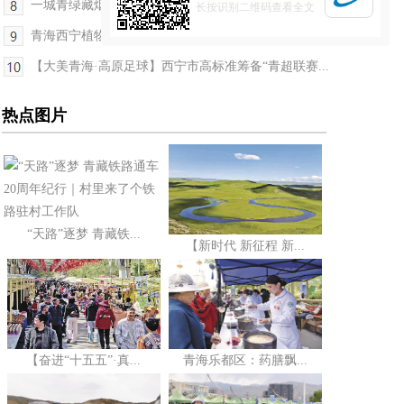
一城青绿藏烟火 “无痕浪山”享欢愉
长按识别二维码查看全文
青海西宁植物园丁香花展开幕
【大美青海·高原足球】西宁市高标准筹备“青超联赛...
热点图片
“天路”逐梦 青藏铁...
【新时代 新征程 新...
【奋进“十五五”·真...
青海乐都区：药膳飘...