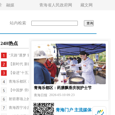
片
融媒
青海省人民政府网
藏文网
站内检索
24H热点
“天路”逐梦 青藏铁路通车20周年纪行｜村里来...
【新时代 新征程 新伟业·高质量发展调研行】一头牦...
【奋进“十五五”·真抓实干谱新篇】为中南关街“梳...
青海乐都区：药膳飘香庆祝护士节
青海乐都区：药膳飘香庆祝护士节
【中国梦·劳动美】步履量大地 匠心筑水脉——记202...
2026-05-10 09:23
青海日报
射箭赛场上的“一箭多雕”——2026第十一届中国·青...
青海西宁冷凉蔬菜再添新名片 高原鲜美草莓香飘千万家
青海门户 主流媒体