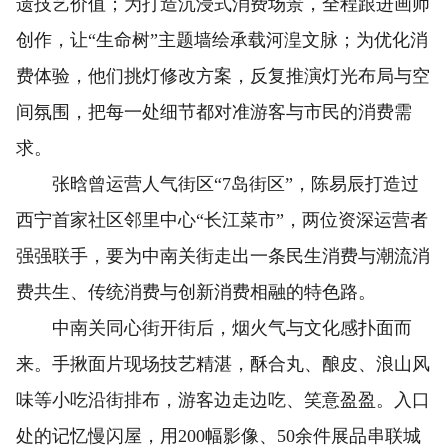
遗技艺价值；为打造沉浸式消费场景，全程跟进画师
创作，让“生命树”主题墙绘承载河湟文脉；为优化消
费体验，他们挑灯修改方案，反复推演灯光布局与空
间氛围，把每一处细节都对准游客与市民的消费需
求。
张晗曾运营人气街区“7岛街区”，陈易辰打造过
西宁首家社区邻里中心“长江菜市”，两位资深运营者
强强联手，要为中南关街走出一条民生消费与潮流消
费共生、传统消费与创新消费相融的特色路。
中南关同心街开街后，烟火气与文化感扑面而
来。手揪面片现场技艺精湛，酥合丸、酿皮、浪山风
味等小吃沿街排布，游客边走边吃、笑意盈盈。入口
处的记忆慢闪屋，用200幅影像、50余件展品串联城