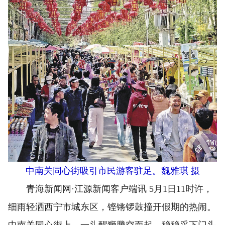
中南关同心街吸引市民游客驻足。魏雅琪 摄
青海新闻网·江源新闻客户端讯 5月1日11时许，
细雨轻洒西宁市城东区，铿锵锣鼓撞开假期的热闹。
中南关同心街上，一头醒狮腾空而起，稳稳采下门头