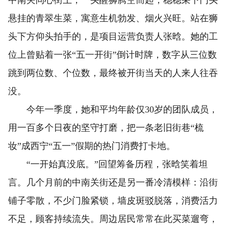
悬挂的青翠生菜，寓意生机勃发、烟火兴旺。站在狮
头下方仰头拍手的，是项目运营负责人张晗。她的工
位上曾贴着一张“五一开街”倒计时牌，数字从三位数
跳到两位数、个位数，最终被开街当天的人来人往吞
没。
今年一季度，她和平均年龄仅30岁的团队成员，
用一百多个日夜的坚守打磨，把一条老旧街巷“梳
妆”成西宁“五一”假期的热门消费打卡地。
“一开始真没底。”回望筹备历程，张晗笑着坦
言。几个月前的中南关街还是另一番冷清模样：沿街
铺子零散，不少门脸紧锁，墙皮斑驳脱落，消费活力
不足，顾客持续流失。周边居民常常在此买菜遛弯，