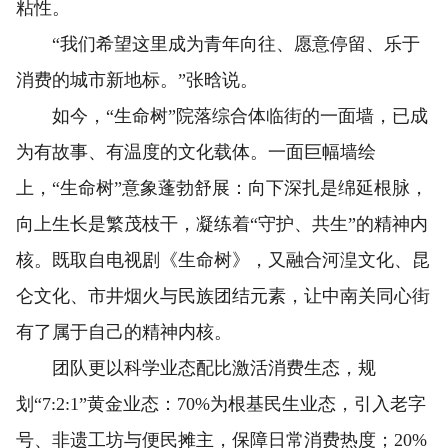
粘性。
“我们希望这里成为青年向往、愿意停留、乐于
消费的城市新地标。”张晗说。
如今，“生命树”院落综合体临街的一面墙，已成
为有故事、有温度的文化载体。一面巨幅墙绘
上，“生命树”意象蓬勃舒展：向下深扎是绵延根脉，
向上生长是繁茂枝干，凝练着“守护、共生”的精神内
核。既取自电视剧《生命树》，又融合河湟文化、昆
仑文化、市井烟火与民族团结元素，让中南关同心街
有了属于自己的精神内核。
团队更以科学业态配比激活消费生态，规
划“7:2:1”黄金业态：70%为根基民生业态，引入老字
号、非遗工坊与便民摊主，保障日常消费热度；20%