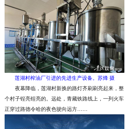
莲湖村榨油厂引进的先进生产设备。苏烽 摄
夜幕降临，莲湖村新换的路灯齐刷刷亮起来，整
个村子锃亮锃亮的。远处，青藏铁路线上，一列火车
正穿过路德令哈的夜色驶向远方……