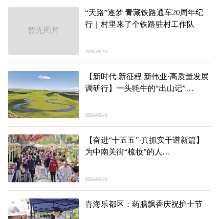
“天路”逐梦 青藏铁路通车20周年纪
行｜村里来了个铁路驻村工作队
暂无图片
2026-05-10
【新时代 新征程 新伟业·高质量发展
调研行】一头牦牛的“出山记”
——青海县域经济发展观察·河南篇
2026-05-10
【奋进“十五五”·真抓实干谱新篇】
为中南关街“梳妆”的人
——一季度青海经济深读·消费篇
2026-05-10
青海乐都区：药膳飘香庆祝护士节