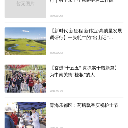
行｜村里来了个铁路驻村工作队
暂无图片
2026-05-10
【新时代 新征程 新伟业·高质量发展
调研行】一头牦牛的“出山记”
——青海县域经济发展观察·河南篇
2026-05-10
【奋进“十五五”·真抓实干谱新篇】
为中南关街“梳妆”的人
——一季度青海经济深读·消费篇
2026-05-10
青海乐都区：药膳飘香庆祝护士节
2026-05-10