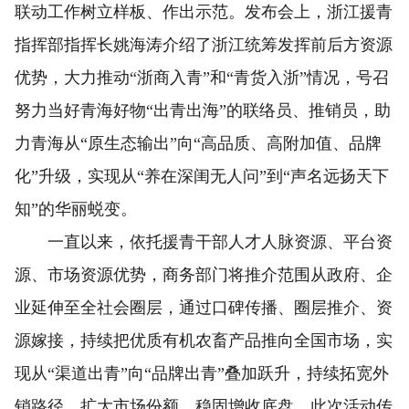
联动工作树立样板、作出示范。发布会上，浙江援青
指挥部指挥长姚海涛介绍了浙江统筹发挥前后方资源
优势，大力推动“浙商入青”和“青货入浙”情况，号召
努力当好青海好物“出青出海”的联络员、推销员，助
力青海从“原生态输出”向“高品质、高附加值、品牌
化”升级，实现从“养在深闺无人问”到“声名远扬天下
知”的华丽蜕变。
一直以来，依托援青干部人才人脉资源、平台资
源、市场资源优势，商务部门将推介范围从政府、企
业延伸至全社会圈层，通过口碑传播、圈层推介、资
源嫁接，持续把优质有机农畜产品推向全国市场，实
现从“渠道出青”向“品牌出青”叠加跃升，持续拓宽外
销路径、扩大市场份额、稳固增收底盘。此次活动传