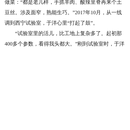
做菜：“都是老几样，手抓羊肉、酸辣里脊再来个土
豆丝。涉及面窄，熟能生巧。”2017年10月，从一线
调到西宁试验室，于洋心里“打起了鼓”。
“试验室里的活儿，比工地上复杂多了。起初那
400多个参数，看得我头都大。”刚到试验室时，于洋
心里满是忐忑。就拿面板混凝土配合比来说，看似简
单的配料，什么时候放、放多少，背后牵扯的热力学
参数、变形参数，他之前连碰都没碰过。为了啃下这
块“硬骨头”，于洋和七八个同事一起，加班一个月，
一遍遍地调整配比，记录数据，分析误差，反复琢磨
每一个参数的关联，终于摸清了各项指标的门道。
于洋还记得自己做的第一组数据——线膨胀系
数。虽有前辈悉心指导，可上手操作时，手心直冒冷