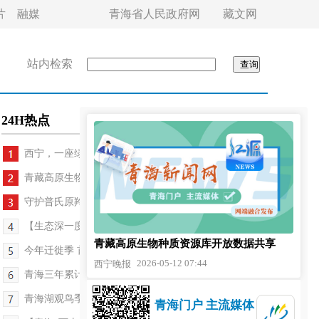
片
融媒
青海省人民政府网
藏文网
站内检索
24H热点
西宁，一座绿意流淌的生态之城——奋斗作笔 共...
青藏高原生物种质资源库开放数据共享
守护普氏原羚栖息家园 他们种下一抹青绿
【生态深一度】风雪中，守护藏羚羊大迁徙
青藏高原生物种质资源库开放数据共享
今年迁徙季 首批158只藏羚羊安全通过青藏公路
2026-05-12 07:44
西宁晚报
青海三年累计打造百条省级幸福河湖
青海湖观鸟季启动
青海门户 主流媒体