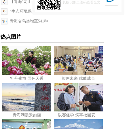
【青海“两山”答卷】生态美 百姓富 青海：绿水青...
长按识别二维码查看全文
“生态环境保护质效提升年”行动启动
青海省鸟类增至541种
热点图片
牡丹盛放 国色天香
智创未来 赋能成长
青海湖晨景如画
以赛促学 筑牢校园安...