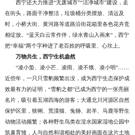
西宁还大力推进“无废城市”“洁净城市”建设，走
在街头，路面干净整洁，垃圾桶分类摆放、清运及
时，小桥大街、黄河路等道路沿街花箱里各色花卉竞
相绽放。“蓝天白云常作伴，绿水青山入画来”，西宁
把“幸福”两个字种进了老百姓的呼吸里、心坎上。
万物共生，西宁生机盎然
“凌小蛰、凌小芒、凌雨、凌不饿、凌小明”……
近些年，一只只雪豹频繁出没，成为西宁生态保护成
效最有力的证明，“雪豹之都”已成为西宁的一张亮丽
名片，吸引着五湖四海的游客；大通北川河源区自然
保护区里，猞猁、荒漠猫、兔狲、岩羊、马鹿等野生
动物活动频繁；各种野生鸟类在湟水国家湿地公园中
筑巢育雏，人与自然和谐相处的美好画面在这片土地