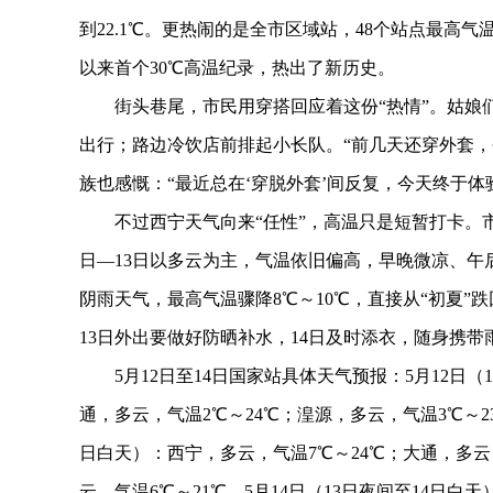
到22.1℃。更热闹的是全市区域站，48个站点最高气
以来首个30℃高温纪录，热出了新历史。
街头巷尾，市民用穿搭回应着这份“热情”。姑娘们
出行；路边冷饮店前排起小长队。“前几天还穿外套，
族也感慨：“最近总在‘穿脱外套’间反复，今天终于体
不过西宁天气向来“任性”，高温只是短暂打卡。市气
日—13日以多云为主，气温依旧偏高，早晚微凉、午
阴雨天气，最高气温骤降8℃～10℃，直接从“初夏”跌
13日外出要做好防晒补水，14日及时添衣，随身携带
5月12日至14日国家站具体天气预报：5月12日（1
通，多云，气温2℃～24℃；湟源，多云，气温3℃～23
日白天）：西宁，多云，气温7℃～24℃；大通，多云
云，气温6℃～21℃。5月14日（13日夜间至14日