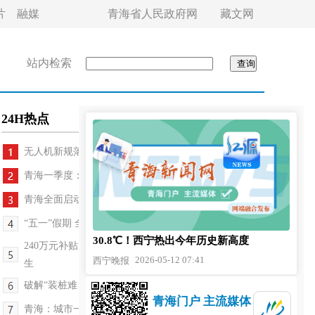
片
融媒
青海省人民政府网
藏文网
站内检索
24H热点
无人机新规落地 飞手如何合法“翱翔天际”
青海一季度：民生保障提质 绿色农牧向好
青海全面启动高原全氧旅游惠民服务
“五一”假期 全省重要民生商品价格总体平稳
30.8℃！西宁热出今年历史新高度
240万元补贴 青海西宁城北区促消费活动真金白银惠民
2026-05-12 07:41
西宁晚报
生
破解“装桩难、办事繁”等问题 青海西宁推出充电桩...
青海门户 主流媒体
青海：城市一刻钟便民生活圈扩围升级