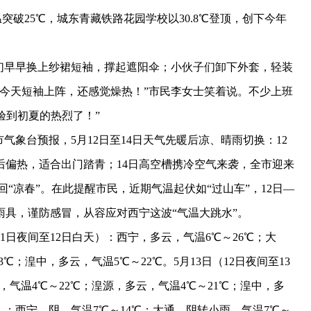
温突破25℃，城东青藏铁路花园学校以30.8℃登顶，创下今年
早早换上纱裙短袖，撑起遮阳伞；小伙子们卸下外套，轻装
今天短袖上阵，还感觉燥热！”市民李女士笑着说。不少上班
验到初夏的热烈了！”
象台预报，5月12日至14日天气先暖后凉、晴雨切换：12
后偏热，适合出门踏青；14日高空槽携冷空气来袭，全市迎来
回“凉春”。在此提醒市民，近期气温起伏如“过山车”，12日—
雨具，谨防感冒，从容应对西宁这波“气温大跳水”。
1日夜间至12日白天）：西宁，多云，气温6℃～26℃；大
℃；湟中，多云，气温5℃～22℃。5月13日（12日夜间至13
，气温4℃～22℃；湟源，多云，气温4℃～21℃；湟中，多
白天）：西宁，阴，气温7℃～14℃；大通，阴转小雨，气温7℃～