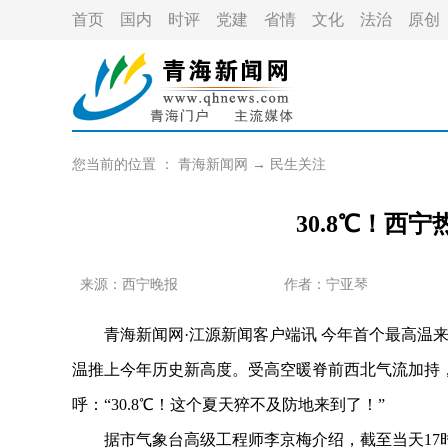
首页
国内
时评
党建
省情
文化
法治
原创
您当前的位置 ：
青海新闻网
→
民生关注
30.8℃！西
来源：西宁晚报
作者：
宁亚琴
青海新闻网·江源新闻客户端讯 今年首个最高温来了
温推上今年历史新高度。受高空暖脊前西北气流加持
呼：“30.8℃！这个夏天猝不及防地来到了！”
据市气象台高级工程师李京梅介绍，截至当天17时，西