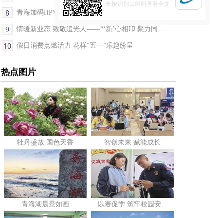
长按识别二维码查看全文
青海加码HPV疫苗惠民 限时接种 差异化减免
情暖新业态 致敬追光人——“‘新’心相印 聚力同...
假日消费点燃活力 花样“五一”乐趣纷呈
热点图片
牡丹盛放 国色天香
智创未来 赋能成长
青海湖晨景如画
以赛促学 筑牢校园安...