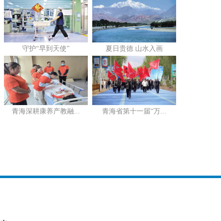
守护“早到天使”
夏日贵德 山水入画
青海深耕康养产教融...
青海省第十一届“万...