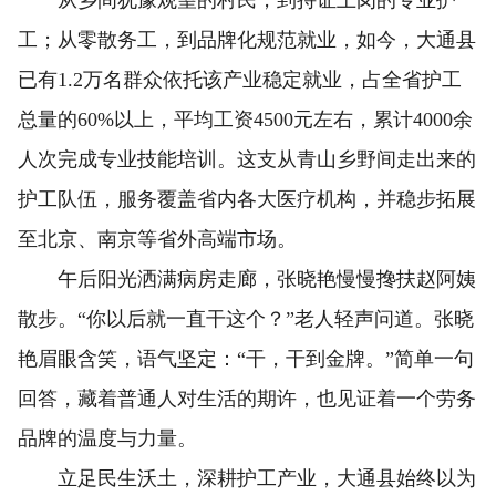
从乡间犹豫观望的村民，到持证上岗的专业护
工；从零散务工，到品牌化规范就业，如今，大通县
已有1.2万名群众依托该产业稳定就业，占全省护工
总量的60%以上，平均工资4500元左右，累计4000余
人次完成专业技能培训。这支从青山乡野间走出来的
护工队伍，服务覆盖省内各大医疗机构，并稳步拓展
至北京、南京等省外高端市场。
午后阳光洒满病房走廊，张晓艳慢慢搀扶赵阿姨
散步。“你以后就一直干这个？”老人轻声问道。张晓
艳眉眼含笑，语气坚定：“干，干到金牌。”简单一句
回答，藏着普通人对生活的期许，也见证着一个劳务
品牌的温度与力量。
立足民生沃土，深耕护工产业，大通县始终以为