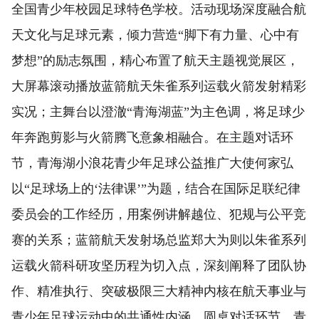
全国青少年校园足球特色学校。活动现场深度融合航
天文化与足球元素，倾力营造“脚下有力量、心中有
梦想”的励志氛围，精心布置了航天主题视觉展区，
大屏幕滚动播放蓝箭航天朱雀系列运载火箭发射精彩
实况；主舞台以澄澈“青海湖蓝”为主色调，将足球少
年奔跑剪影与火箭腾飞意象相融合。在主题对话环
节，青海湖小浪花青少年足球公益推广大使何家弘
以“足球场上的‘法律课’”为题，结合在国际足联纪律
委员会的工作经历，用案例讲解越位、犯规与公平竞
赛的关系；蓝箭航天发射场总监郑大为则以朱雀系列
运载火箭科研攻坚历程为切入点，深刻阐释了团队协
作、精准执行、突破极限三大精神内核在航天事业与
青少年足球运动中的共通性内涵。圆桌对话环节，青