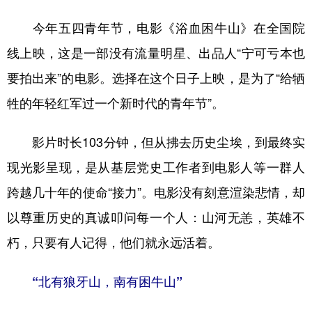
今年五四青年节，电影《浴血困牛山》在全国院
学术中国
乡村振兴
银龄
溯源中国
线上映，这是一部没有流量明星、出品人“宁可亏本也
城市
旅游
能源
会展
要拍出来”的电影。选择在这个日子上映，是为了“给牺
彩票
娱乐
时尚
悦读
牲的年轻红军过一个新时代的青年节”。
公益
一带一路
亚太网
上市公司
影片时长103分钟，但从拂去历史尘埃，到最终实
文化产业
现光影呈现，是从基层党史工作者到电影人等一群人
跨越几十年的使命“接力”。电影没有刻意渲染悲情，却
地方频道
以尊重历史的真诚叩问每一个人：山河无恙，英雄不
北京
天津
河北
山西
朽，只要有人记得，他们就永远活着。
辽宁
吉林
上海
江苏
“北有狼牙山，南有困牛山”
浙江
安徽
福建
江西