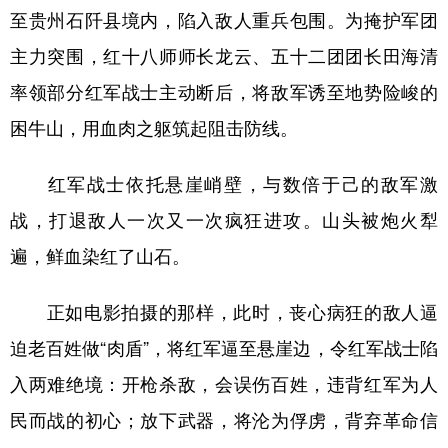
至贵州石阡县境内，陷入敌人重兵包围。为掩护军团
主力突围，红十八师师长龙云、五十二团团长田海清
率领部分红军战士主动断后，将敌军诱至地势险峻的
困牛山，用血肉之躯筑起阻击防线。
红军战士依托悬崖峭壁，与数倍于己的敌军激
战，打退敌人一次又一次疯狂进攻。山头被炮火犁
遍，鲜血染红了山石。
正如电影拍摄的那样，此时，丧心病狂的敌人逼
迫老百姓做“肉盾”，将红军逼至悬崖边，令红军战士陷
入两难绝境：开枪杀敌，会误伤百姓，违背红军为人
民而战的初心；放下武器，将沦为俘虏，背弃革命信