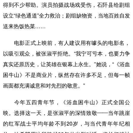
得到不少帮助。演员拍摄战场戏受伤，石阡县给剧组
设立“绿色通道”全力救治；剧组缺物资，当地百姓自发
送来热饭热菜……
电影正式上映前，有人建议用有噱头的电影名，
以吸引观众，被张淑平拒绝。“我宁可亏本，也要力争
真实还原历史，让英雄在银幕上永生。”她说，“《浴血
困牛山》不是商业片，纵然存在许多不足，但每一帧
画面都充满诚意和对先烈的敬意。”
今年五四青年节，《浴血困牛山》正式全国公
映。选择这一天，是张淑平的深情致敬——当年跳崖
的红军战士平均年龄不到20岁，与当代青年年纪相