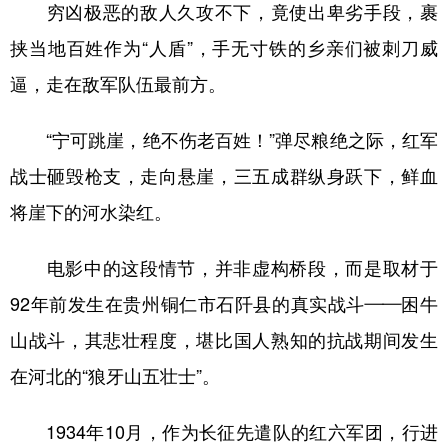
山东
河南
湖北
湖南
穷凶极恶的敌人久攻不下，竟使出卑劣手段，裹
挟当地百姓作为“人盾”，手无寸铁的乡亲们被刺刀威
广东
广西
海南
重庆
逼，走在敌军队伍最前方。
四川
贵州
云南
西藏
陕西
甘肃
青海
宁夏
“宁可跳崖，绝不伤老百姓！”弹尽粮绝之际，红军
新疆
内蒙古
黑龙江
战士砸毁枪支，走向悬崖，三五成群纵身跃下，鲜血
将崖下的河水染红。
多语种频道
电影中的这段情节，并非虚构桥段，而是取材于
English
Español
Français
عربى
92年前发生在贵州铜仁市石阡县的真实战斗——困牛
Русский язык
日本語
한국어
山战斗，其悲壮程度，堪比国人熟知的抗战期间发生
在河北的“狼牙山五壮士”。
Deutsch
Português
1934年10月，作为长征先遣队的红六军团，行进