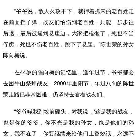
“爷爷说，敌人久攻不下，就押着抓来的老百姓走
在前面挡子弹，战友们怕伤到老百姓，只能一步步往
后退，最后被逼到悬崖边，大家把枪砸了，死也不当
俘虏，死也不伤老百姓，跳下了悬崖。”陈世荣的孙女
陈向梅说。
在44岁的陈向梅的记忆里，逢年过节，爷爷都会
去困牛山祭拜战友。2000年重阳节，年过八旬的陈世
荣走路已非常困难，仍坚持去看看战友们。
“爷爷喊我到坟前磕头，对我说，‘这是我的战友，
也是你的爷爷，你不光是我的孙女，也是他们的孙
女，我不在了，你要继续来给他们上香烧纸，永远不