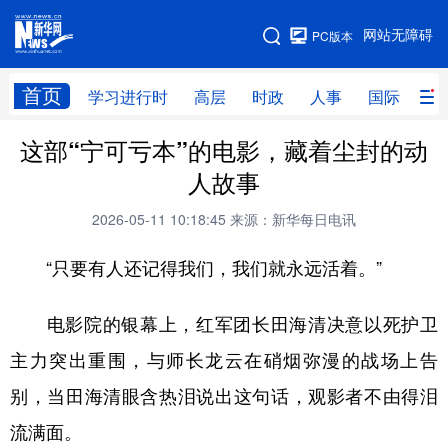
手机版
网站无障碍
PC版本
网站地图
首页
学习进行时
高层
时政
人事
国际
财
这部“宁可亏本”的电影，藏着尘封的动
学习进行时
高层
时政
人事
人故事
国际
财经
网评
港澳
2026-05-11 10:18:45
来源：新华每日电讯
台湾
思客智库
全球连线
教育
“只要有人还记得我们，我们就永远活着。”
科技
科创
量子
体育
文化
书画
健康
军事
电影院的银幕上，红军团长田海清决意以死护卫
主力突出重围，与师长龙云在硝烟弥漫的战场上告
访谈
视频
图片
政务
别，当田海清眼含热泪说出这句话，观影者不由得泪
法律
中央文件
金融
汽车
流满面。
食品
人居
信息化
数字经济