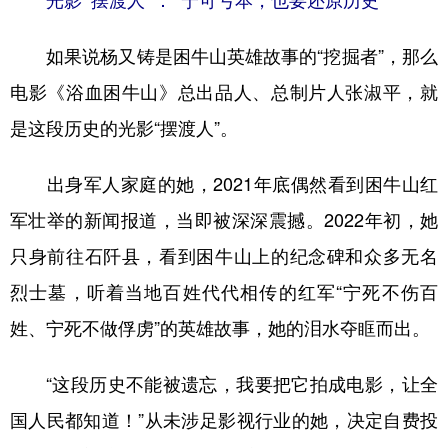
光影“摆渡人”：“宁可亏本，也要还原历史”
如果说杨又铸是困牛山英雄故事的“挖掘者”，那么
电影《浴血困牛山》总出品人、总制片人张淑平，就
是这段历史的光影“摆渡人”。
出身军人家庭的她，2021年底偶然看到困牛山红
军壮举的新闻报道，当即被深深震撼。2022年初，她
只身前往石阡县，看到困牛山上的纪念碑和众多无名
烈士墓，听着当地百姓代代相传的红军“宁死不伤百
姓、宁死不做俘虏”的英雄故事，她的泪水夺眶而出。
“这段历史不能被遗忘，我要把它拍成电影，让全
国人民都知道！”从未涉足影视行业的她，决定自费投