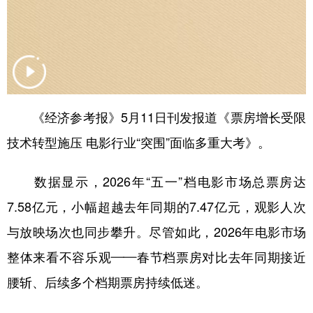
山东
河南
湖北
湖南
广东
广西
海南
重庆
四川
贵州
云南
西藏
陕西
甘肃
青海
宁夏
《经济参考报》5月11日刊发报道《票房增长受限
新疆
内蒙古
黑龙江
技术转型施压 电影行业“突围”面临多重大考》。
多语种频道
数据显示，2026年“五一”档电影市场总票房达
English
Español
Français
عربى
7.58亿元，小幅超越去年同期的7.47亿元，观影人次
与放映场次也同步攀升。尽管如此，2026年电影市场
Русский язык
日本語
한국어
整体来看不容乐观——春节档票房对比去年同期接近
Deutsch
Português
腰斩、后续多个档期票房持续低迷。