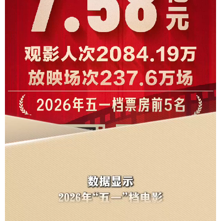
学术中国
乡村振兴
银龄
溯源中国
城市
旅游
能源
会展
彩票
娱乐
时尚
悦读
公益
一带一路
亚太网
上市公司
文化产业
地方频道
北京
天津
河北
山西
辽宁
吉林
上海
江苏
浙江
安徽
福建
江西