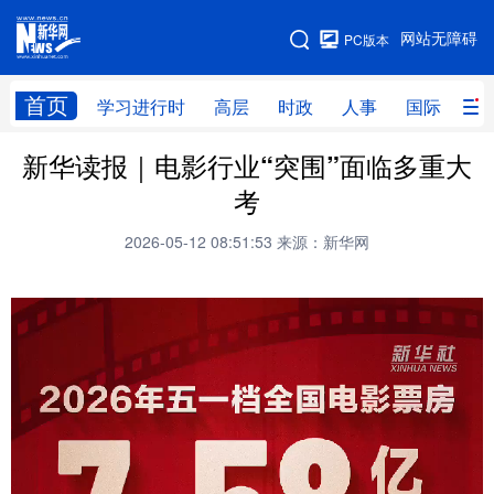
手机版
网站无障碍
PC版本
网站地图
首页
学习进行时
高层
时政
人事
国际
财
新华读报｜电影行业“突围”面临多重大
学习进行时
高层
时政
人事
考
国际
财经
网评
港澳
2026-05-12 08:51:53
来源：新华网
台湾
思客智库
全球连线
教育
科技
科创
量子
体育
文化
书画
健康
军事
访谈
视频
图片
政务
法律
中央文件
金融
汽车
食品
人居
信息化
数字经济