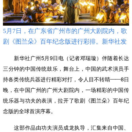
学术中国
乡村振兴
银龄
溯源中国
城市
旅游
能源
会展
5月7日，在广东省广州市的广州大剧院内，歌
彩票
娱乐
时尚
悦读
剧《图兰朵》百年纪念版进行彩排。新华社发
公益
一带一路
亚太网
上市公司
新华社广州5月9日电（记者邓瑞璇）伴随着长达
文化产业
三分钟的中国传统鼓乐，舞台上，中国的武术演员手
持各类传统兵器进行精彩对打，令人目不转睛——8日
地方频道
晚，在中国广州的广州大剧院内，一场精彩的中国传
北京
天津
河北
山西
统乐器与功夫的表演，拉开了歌剧《图兰朵》百年纪
辽宁
吉林
上海
江苏
念版的全球首演序幕。
浙江
安徽
福建
江西
这部作品由功夫演员成龙执导，汇集来自中国、