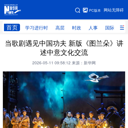
手机版
网站无障碍
PC版本
网站地图
首页
学习进行时
高层
时政
人事
国际
财
当歌剧遇见中国功夫 新版《图兰朵》讲
学习进行时
高层
时政
人事
述中意文化交流
国际
财经
网评
港澳
2026-05-11 09:58:12
来源：新华网
台湾
思客智库
全球连线
教育
科技
科创
量子
体育
文化
书画
健康
军事
访谈
视频
图片
政务
法律
中央文件
金融
汽车
食品
人居
信息化
数字经济