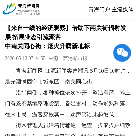
青海门户 主流媒体
【来自一线的经济观察】借助下南关街辐射发
展 拓展业态引流聚客
中南关同心街：烟火升腾新地标
2026-05-13 07:44:55
来源：西海都市报
青海新闻网·江源新闻客户端讯 5月10日10时许，
晨光洒满西宁市城东区中南关同心街。
沿街两侧，各种摊位依次排开，整洁有序。摊主
们有条不紊地整理货架、备足食材，动作娴熟利落。
往来市民、游客穿梭其中，欢声笑语此起彼伏。
街区管理人员沿着街巷逐一巡查，挨家挨户细致