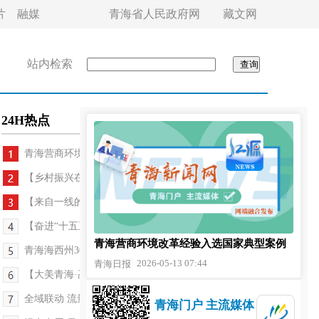
片
融媒
青海省人民政府网
藏文网
站内检索
24H热点
青海营商环境改革经验入选国家典型案例
【乡村振兴在青海】高原羊毛“变身记”
【来自一线的经济观察】借助下南关街辐射发展 拓展...
【奋进“十五五”·真抓实干谱新篇】雪峰上的“指路...
青海营商环境改革经验入选国家典型案例
青海海西州30家企业组团参加2026世界品牌莫干山大...
2026-05-13 07:44
青海日报
【大美青海·高原足球】绿茵场外烟火浓 六业相融满...
全域联动 流量共享 青超联赛带火城西区消费
青海门户 主流媒体