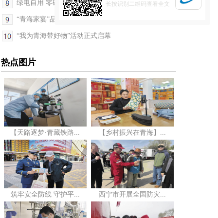
绿电自用 零碳运营——青海首个绿电零碳服务区掠影
长按识别二维码查看全文
“青海家宴”品牌全球首次发布
“我为青海带好物”活动正式启幕
热点图片
【天路逐梦·青藏铁路...
【乡村振兴在青海】...
筑牢安全防线 守护平...
西宁市开展全国防灾...