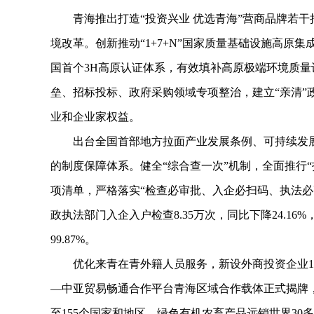
青海推出打造“投资兴业 优选青海”营商品牌若干措施
境改革。创新推动“1+7+N”国家质量基础设施高原
国首个3H高原认证体系，有效填补高原极端环境质
垒、招标投标、政府采购领域专项整治，建立“亲清”
业和企业家权益。
出台全国首部地方拉面产业发展条例、可持续发展
的制度保障体系。健全“综合查一次”机制，全面推行“
项清单，严格落实“检查必审批、入企必扫码、执法必
政执法部门入企入户检查8.35万次，同比下降24.16
99.87%。
优化来青在青外籍人员服务，新设外商投资企业13家，
—中亚贸易畅通合作平台青海区域合作载体正式揭牌
至155个国家和地区，绿色有机农畜产品远销世界3