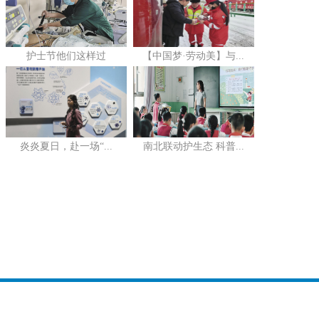
护士节他们这样过
【中国梦·劳动美】与...
炎炎夏日，赴一场“...
南北联动护生态 科普...