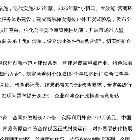
，迭代实施2025年版、2026年版“小切口、大效能”营商环
集成服务体系建设，建成高原梯次海拔户外工况试验场，发布全
量认证空白。强化公平竞争审查刚性约束，开展市场准入壁
政商关系正负面清单，设立涉企案件“绿色通道”，切实维护企
议程创新示范区建设条例，构建起覆盖重点产业、特色领域
扫码入企”，制定涵盖64个领域164个事项的部门联合抽查事
亮证、检查必记录、结果必告知”涉企检查要求，全省各级行
%，发现问题率提升28.2%，企业对涉企行政检查满意度达
合同外资增长2.75倍，实际利用外资2773万美元。中国
，青藏高原首个综合保税区正式封关运行，对外贸易伙伴拓展
0多个国家和地区。首发面向中亚、南亚的公铁联运班列，全国