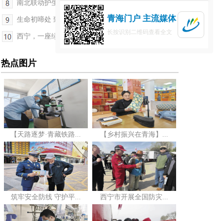
南北联动护生态 科普育人润童心
青海门户 主流媒体
生命初啼处 致敬提灯人
长按识别二维码查看全文
西宁，一座绿意流淌的生态之城——奋斗作笔 共赴“...
热点图片
【天路逐梦·青藏铁路...
【乡村振兴在青海】...
筑牢安全防线 守护平...
西宁市开展全国防灾...