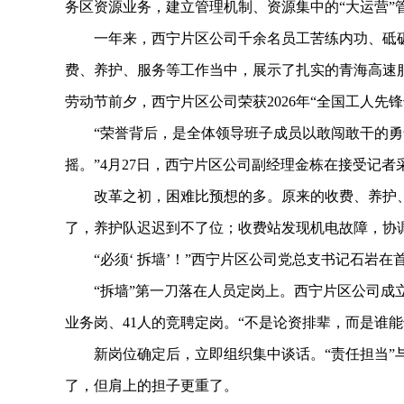
务区资源业务，建立管理机制、资源集中的“大运营”
一年来，西宁片区公司千余名员工苦练内功、砥砺前
费、养护、服务等工作当中，展示了扎实的青海高速服
劳动节前夕，西宁片区公司荣获2026年“全国工人先
“荣誉背后，是全体领导班子成员以敢闯敢干的勇
摇。”4月27日，西宁片区公司副经理金栋在接受记者
改革之初，困难比预想的多。原来的收费、养护、
了，养护队迟迟到不了位；收费站发现机电故障，协
“必须‘ 拆墙’！”西宁片区公司党总支书记石岩在
“拆墙”第一刀落在人员定岗上。西宁片区公司成立
业务岗、41人的竞聘定岗。“不是论资排辈，而是谁
新岗位确定后，立即组织集中谈话。“责任担当”与
了，但肩上的担子更重了。