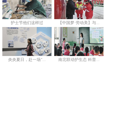
护士节他们这样过
【中国梦·劳动美】与...
炎炎夏日，赴一场“...
南北联动护生态 科普...