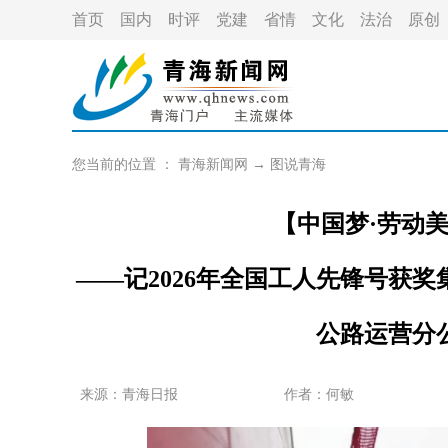
首页
国内
时评
党建
省情
文化
法治
原创
您当前的位置 ：
青海新闻网
→
图说青海
【中国梦·劳动
——记2026年全国工人先锋号获
公路运营分
来源：青海日报
作者：
何敏