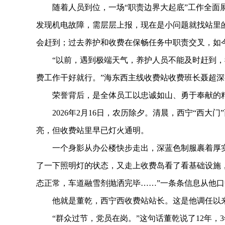
随着人员到位，一场“职责边界大起底”工作全面展
发现机电故障，需层层上报，现在是小问题就找站里
会赶到；过去养护和收费在保畅任务中职责交叉，如今
“以前，遇到极端天气，养护人员不能及时赶到，
费工作干好就行。”海东西主线收费站收费班长聂超
荣誉背后，是全体员工以忠诚如山、勇于奉献的精
2026年2月16日，农历除夕。清晨，西宁“西大
亮，但收费站里早已灯火通明。
一个身影从办公楼快步走出，深蓝色制服裹着厚实
了一下照明灯的状态，又走上收费岛看了看基础设施
态正常，车道融雪剂抛洒完毕……”一条条信息从他
他就是董乾，西宁西收费站站长。这是他调任以来的
“群众过节，党员在岗。”这句话董乾说了12年，3