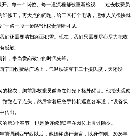
开。每一个岗位、每一道流程都被重新检视——过去收费员
的维修工，再大点的问题，给工区打个电话，运维人员很快就
“一路一段一策略”让权责清晰可见。
我们还需要清扫路面积雪。现在，我们只需要尽心尽力把收
深有感触。
神，争当爱岗敬业的时代先锋。
门”西宁西收费站广场上，气温跌破零下二十摄氏度，天还没
的棉衣，胸前那枚党员徽章在灯光下格外醒目。他抬头观察
，微微点了点头，然后拿着应急手持机巡查各车道，“设备状
口中传出。
第3个春节，也是他连续第3年在岗位上度过除夕。
年前调到西宁西以后，他始终践行诺言，以身作则。2026年