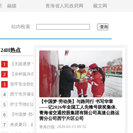
片
融媒
青海省人民政府网
藏文网
站内检索
24H热点
【天路逐梦·青藏铁路通车20周年纪行】驻村队的...
【乡村振兴在青海】高原羊毛“变身记”
筑牢安全防线 守护平安家园——青海省2026年“防灾...
西宁市开展全国防灾减灾日宣传活动
【中国梦·劳动美】与路同行 书写华章
护士节他们这样过
——记2026年全国工人先锋号获奖集体、
青海省交通控股集团有限公司高速公路运
【中国梦·劳动美】与路同行 书写华章——记2026年...
营分公司西宁片区公司
炎炎夏日，赴一场“冰雪之约”
2026-05-13 09:52
青海日报