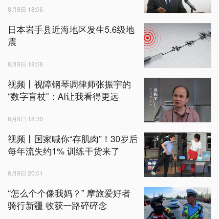
8月8日 18:06
日本岩手县近海地区发生5.6级地
震
8月8日 18:06
视频丨视障钢琴调律师张振宇的
“数字盲杖”：AI让我看得更远
8月8日 18:30
视频丨国家喊你“存肌肉”！30岁后
每年流失约1% 训练干货来了
8月8日 20:01
“怎么个个像我妈？” 摩旅爱好者
骑行新疆 收获一路碎碎念