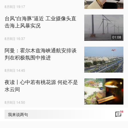
8月8日 19:17
台风“白海豚”逼近 工业摄像头直
击海上风暴实况
01:08
8月8日 16:37
阿曼：霍尔木兹海峡通航安排谈
判在积极氛围中推进
8月8日 14:45
夜读丨心中若有桃花源 何处不是
水云间
8月8日 14:50
58
新闻周刊丨“有心”小发明：为户外
我来说两句
环卫工人驱散热浪