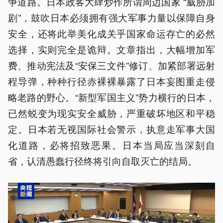
争道路。日本政客大肆炒作所谓周边国家 “威胁加
剧”，鼓吹日本必须拥有强大军事力量以保障自身
安全，还将此举美化成关乎国家命运存亡的必然
选择，实则完全是诡辩。文章指出，大幅增加军
费、推动宪法及“安保三文件”修订、加紧部署远射
程导弹，种种行径赤裸裸暴露了日本妄图重走侵
略老路的野心。“新型军国主义”势力横行的日本，
已然蜕变为现实安全威胁，严重破坏地区和平稳
定。日本若无视国际社会警示，执意走军事大国
化道路，必将招致恶果。日本当局应当深刻自
省，认清愚蠢行径终将引向自取灭亡的结局。