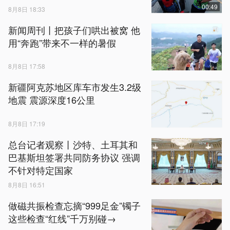
00:49
8月8日 18:33
新闻周刊丨把孩子们哄出被窝 他
用“奔跑”带来不一样的暑假
8月8日 17:58
新疆阿克苏地区库车市发生3.2级
地震 震源深度16公里
8月8日 17:19
总台记者观察丨沙特、土耳其和
巴基斯坦签署共同防务协议 强调
不针对特定国家
8月8日 16:51
做磁共振检查忘摘“999足金”镯子
这些检查“红线”千万别碰→