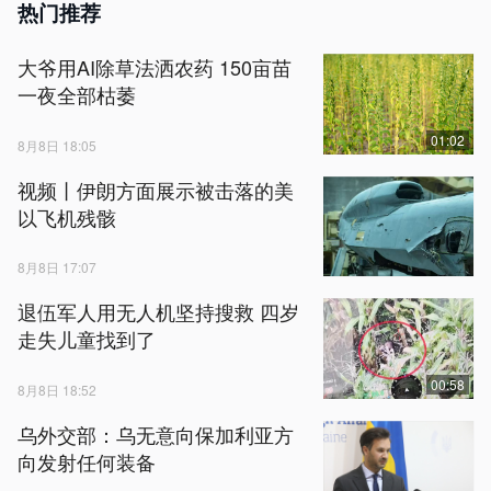
热门推荐
大爷用AI除草法洒农药 150亩苗
一夜全部枯萎
01:02
8月8日 18:05
视频丨伊朗方面展示被击落的美
以飞机残骸
8月8日 17:07
退伍军人用无人机坚持搜救 四岁
走失儿童找到了
00:58
8月8日 18:52
乌外交部：乌无意向保加利亚方
向发射任何装备