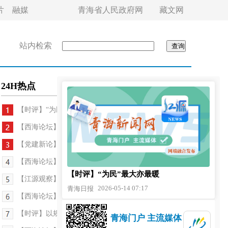
片
融媒
青海省人民政府网
藏文网
站内检索
24H热点
【时评】“为民”最大亦最暖
【西海论坛】让民法典成为发展的“压舱石”
【党建新论】以习惯之养成，固作风之长效
【西海论坛】赛场内外活力足 青超联赛绘新篇
【时评】“为民”最大亦最暖
【江源观察】矩阵成势 引擎自“燃”
2026-05-14 07:17
青海日报
【西海论坛】多做“里子”工程 方显为民初心
【时评】以规范化行政执法筑牢青海法治政府建设根基
青海门户 主流媒体