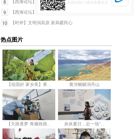
【西海论坛】最美的风采是奋斗
长按识别二维码查看全文
【西海论坛】靠实干，“不可能”的土地上种出“可...
【时评】文明润高原 新风暖民心
热点图片
【祖国好 家乡美】果...
黄河蜿蜒润丹山
【天路逐梦·青藏铁路...
炎炎夏日，赴一场“...