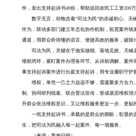
件，发出支持起诉书49份，帮助追回农民工工资200
数字无言，却饱含着“司法为民”的赤诚初心。天峻
作为，联动多部门建立常态化协作机制，拓宽案件线
通道，用群众听得懂的语言、便捷高效的服务，破除
司法为民，关键在于做实做细、落地见效。天峻县
维权闭环，紧盯案件办理各环节。从诉前调解、案件
事支持起诉案件进行出庭支持起诉，用专业履职守护
维权，单凭一己之力远远不够，需凝聚多方合力。
制、协同研判线索、联合普法宣传，形成基层维权强
升群众依法维权意识，又让维权服务更近一步、更贴
一纸支持起诉书，承载的是群众的期盼，彰显的是
生，把司法为民融入每一起案件、每一项服务。
（来源：青海日报）