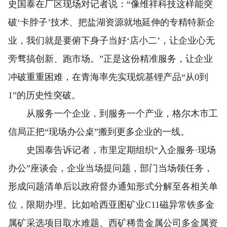
史国泰在厂区现场对记者说：“像维祥科技这样能突
破‘卡脖子’技术、把盐湖资源就地延伸的专精特新企
业，我们就是要俯下身子当好‘店小二’，让企业心无
旁骛搞创新、跑市场。”正是这份精准服务，让企业
冲破重重困难，在青海率先实现烷基锂产品“从0到
1”的历史性突破。
从服务一个企业，到服务一个产业，格尔木市工
信局正把“现场办公桌”搬到更多企业的一线。
史国泰告诉记者，市里定期组织“入企服务·现场
办公”座谈会，企业当场提问题，部门当场领任务，
形成问题清单后以政府督办通知形式分解至各相关单
位，限期办理。比如哈西亚图矿业C11磁异常铁多金
属矿采选项目取水难题、西矿稀贵金属公司多金属资