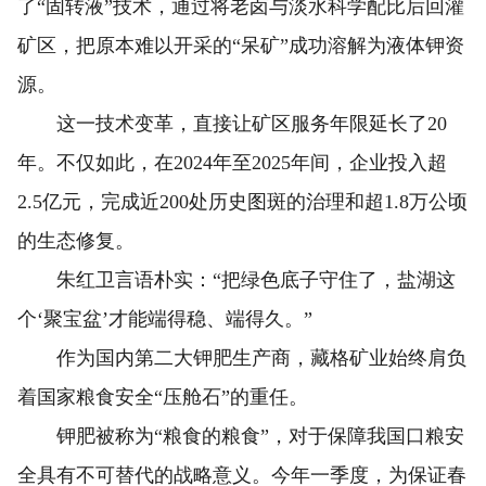
了“固转液”技术，通过将老卤与淡水科学配比后回灌
矿区，把原本难以开采的“呆矿”成功溶解为液体钾资
源。
这一技术变革，直接让矿区服务年限延长了20
年。不仅如此，在2024年至2025年间，企业投入超
2.5亿元，完成近200处历史图斑的治理和超1.8万公顷
的生态修复。
朱红卫言语朴实：“把绿色底子守住了，盐湖这
个‘聚宝盆’才能端得稳、端得久。”
作为国内第二大钾肥生产商，藏格矿业始终肩负
着国家粮食安全“压舱石”的重任。
钾肥被称为“粮食的粮食”，对于保障我国口粮安
全具有不可替代的战略意义。今年一季度，为保证春