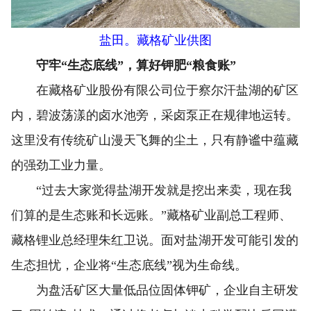
盐田。藏格矿业供图
守牢“生态底线”，算好钾肥“粮食账”
在藏格矿业股份有限公司位于察尔汗盐湖的矿区
内，碧波荡漾的卤水池旁，采卤泵正在规律地运转。
这里没有传统矿山漫天飞舞的尘土，只有静谧中蕴藏
的强劲工业力量。
“过去大家觉得盐湖开发就是挖出来卖，现在我
们算的是生态账和长远账。”藏格矿业副总工程师、
藏格锂业总经理朱红卫说。面对盐湖开发可能引发的
生态担忧，企业将“生态底线”视为生命线。
为盘活矿区大量低品位固体钾矿，企业自主研发