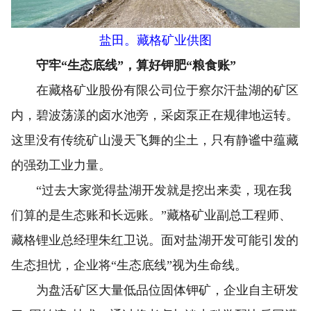
盐田。藏格矿业供图
守牢“生态底线”，算好钾肥“粮食账”
在藏格矿业股份有限公司位于察尔汗盐湖的矿区
内，碧波荡漾的卤水池旁，采卤泵正在规律地运转。
这里没有传统矿山漫天飞舞的尘土，只有静谧中蕴藏
的强劲工业力量。
“过去大家觉得盐湖开发就是挖出来卖，现在我
们算的是生态账和长远账。”藏格矿业副总工程师、
藏格锂业总经理朱红卫说。面对盐湖开发可能引发的
生态担忧，企业将“生态底线”视为生命线。
为盘活矿区大量低品位固体钾矿，企业自主研发