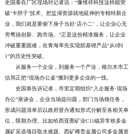
史国泰在厂区现场对记者说：“像维祥科技这样能突
破‘卡脖子’技术、把盐湖资源就地延伸的专精特新企
业，我们就是要俯下身子当好‘店小二’，让企业心无
旁骛搞创新、跑市场。”正是这份精准服务，让企业
冲破重重困难，在青海率先实现烷基锂产品“从0到
1”的历史性突破。
从服务一个企业，到服务一个产业，格尔木市工
信局正把“现场办公桌”搬到更多企业的一线。
史国泰告诉记者，市里定期组织“入企服务·现场
办公”座谈会，企业当场提问题，部门当场领任务，
形成问题清单后以政府督办通知形式分解至各相关单
位，限期办理。比如哈西亚图矿业C11磁异常铁多金
属矿采选项目取水难题、西矿稀贵金属公司多金属资