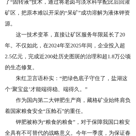
了“固转液”技术，通过将老卤与淡水科学配比后回灌
矿区，把原本难以开采的“呆矿”成功溶解为液体钾资
源。
这一技术变革，直接让矿区服务年限延长了20
年。不仅如此，在2024年至2025年间，企业投入超
2.5亿元，完成近200处历史图斑的治理和超1.8万公顷
的生态修复。
朱红卫言语朴实：“把绿色底子守住了，盐湖这
个‘聚宝盆’才能端得稳、端得久。”
作为国内第二大钾肥生产商，藏格矿业始终肩负
着国家粮食安全“压舱石”的重任。
钾肥被称为“粮食的粮食”，对于保障我国口粮安
全具有不可替代的战略意义。今年一季度，为保证春