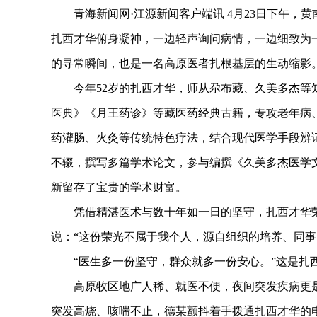
青海新闻网·江源新闻客户端讯 4月23日下午，
扎西才华俯身凝神，一边轻声询问病情，一边细致为
的寻常瞬间，也是一名高原医者扎根基层的生动缩影
今年52岁的扎西才华，师从尕布藏、久美多杰等知
医典》《月王药诊》等藏医药经典古籍，专攻老年病
药灌肠、火灸等传统特色疗法，结合现代医学手段辨
不辍，撰写多篇学术论文，参与编撰《久美多杰医学
新留存了宝贵的学术财富。
凭借精湛医术与数十年如一日的坚守，扎西才华荣获
说：“这份荣光不属于我个人，源自组织的培养、同事
“医生多一份坚守，群众就多一份安心。”这是扎
高原牧区地广人稀、就医不便，夜间突发疾病更是凶
突发高烧、咳喘不止，德某颤抖着手拨通扎西才华的电