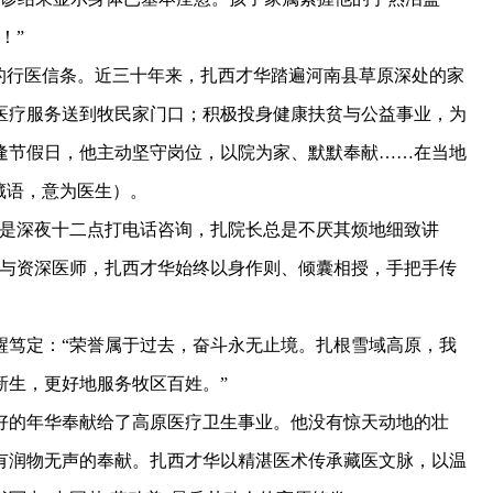
！”
行医信条。近三十年来，扎西才华踏遍河南县草原深处的家
医疗服务送到牧民家门口；积极投身健康扶贫与公益事业，为
逢节假日，他主动坚守岗位，以院为家、默默奉献……在当地
藏语，意为医生）。
是深夜十二点打电话咨询，扎院长总是不厌其烦地细致讲
层与资深医师，扎西才华始终以身作则、倾囊相授，手把手传
笃定：“荣誉属于过去，奋斗永无止境。扎根雪域高原，我
新生，更好地服务牧区百姓。”
的年华奉献给了高原医疗卫生事业。他没有惊天动地的壮
有润物无声的奉献。扎西才华以精湛医术传承藏医文脉，以温