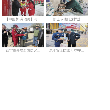
【中国梦·劳动美】与...
护士节他们这样过
西宁市开展全国防灾...
筑牢安全防线 守护平...