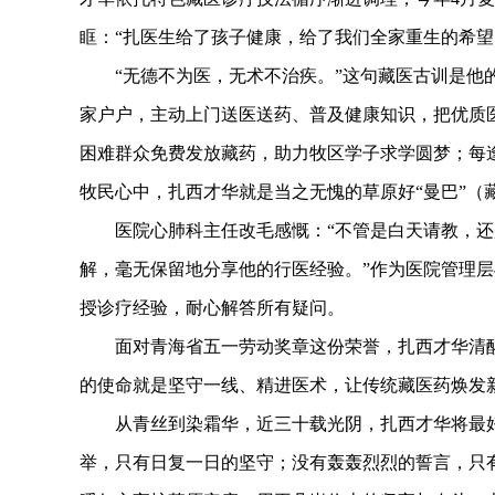
眶：“扎医生给了孩子健康，给了我们全家重生的希望
“无德不为医，无术不治疾。”这句藏医古训是他的
家户户，主动上门送医送药、普及健康知识，把优质
困难群众免费发放藏药，助力牧区学子求学圆梦；每
牧民心中，扎西才华就是当之无愧的草原好“曼巴”（
医院心肺科主任改毛感慨：“不管是白天请教，还
解，毫无保留地分享他的行医经验。”作为医院管理
授诊疗经验，耐心解答所有疑问。
面对青海省五一劳动奖章这份荣誉，扎西才华清醒
的使命就是坚守一线、精进医术，让传统藏医药焕发
从青丝到染霜华，近三十载光阴，扎西才华将最好
举，只有日复一日的坚守；没有轰轰烈烈的誓言，只