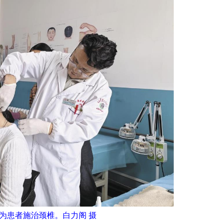
为患者施治颈椎。白力阁 摄