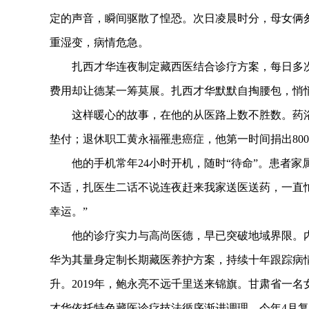
定的声音，瞬间驱散了惶恐。次日凌晨时分，母女俩
重湿变，病情危急。
扎西才华连夜制定藏西医结合诊疗方案，每日多次
费用却让德某一筹莫展。扎西才华默默自掏腰包，悄
这样暖心的故事，在他的从医路上数不胜数。药浴科
垫付；退休职工黄永福罹患癌症，他第一时间捐出80
他的手机常年24小时开机，随时“待命”。患者家属
不适，扎医生二话不说连夜赶来我家送医送药，一直
幸运。”
他的诊疗实力与高尚医德，早已突破地域界限。内
华为其量身定制长期藏医养护方案，持续十年跟踪病
升。2019年，鲍永亮不远千里送来锦旗。甘肃省一
才华依托特色藏医诊疗技法循序渐进调理，今年4月