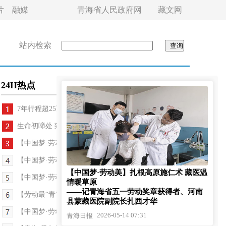
片
融媒
青海省人民政府网
藏文网
站内检索
24H热点
7年行程超25万公里 冶青林：用相机定格千余处古迹
生命初啼处 致敬提灯人
【中国梦·劳动美】为工程把脉 用数据定心——记202...
【中国梦·劳动美】步履量大地 匠心筑水脉——记202...
【中国梦·劳动美】扎根高原施仁术 藏医温
【中国梦·劳动美】海拔三千米，他们以站为家护水脉...
情暖草原
——记青海省五一劳动奖章获得者、河南
【劳动最“青”彩】8700余名“乐都水暖工”年劳务...
县蒙藏医院副院长扎西才华
【中国梦·劳动美】三尺讲台上的法治守望——记2026...
2026-05-14 07:31
青海日报