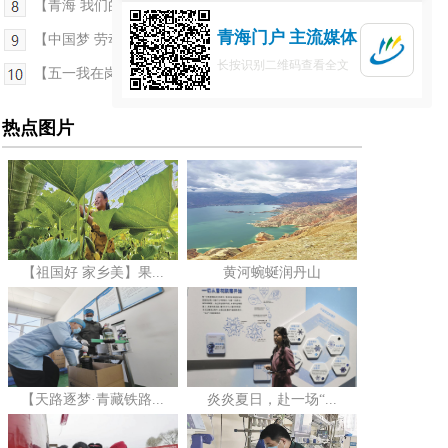
【青海 我们的幸福拼图】田文莲：用金丝绘出大美青海
青海门户 主流媒体
【中国梦 劳动美——模范风采】“社区婆婆”陈风莲...
长按识别二维码查看全文
【五一我在岗】踏遍群山只为守护万家灯火
热点图片
【祖国好 家乡美】果...
黄河蜿蜒润丹山
【天路逐梦·青藏铁路...
炎炎夏日，赴一场“...