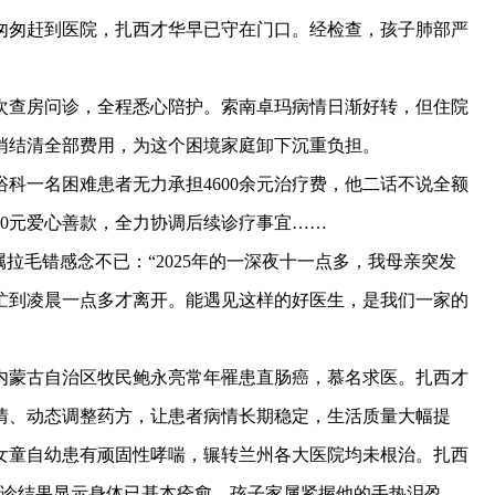
匆匆赶到医院，扎西才华早已守在门口。经检查，孩子肺部严
查房问诊，全程悉心陪护。索南卓玛病情日渐好转，但住院
悄结清全部费用，为这个困境家庭卸下沉重负担。
一名困难患者无力承担4600余元治疗费，他二话不说全额
00元爱心善款，全力协调后续诊疗事宜……
拉毛错感念不已：“2025年的一深夜十一点多，我母亲突发
忙到凌晨一点多才离开。能遇见这样的好医生，是我们一家的
蒙古自治区牧民鲍永亮常年罹患直肠癌，慕名求医。扎西才
情、动态调整药方，让患者病情长期稳定，生活质量大幅提
名女童自幼患有顽固性哮喘，辗转兰州各大医院均未根治。扎西
复诊结果显示身体已基本痊愈。孩子家属紧握他的手热泪盈