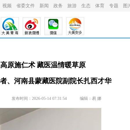
视频
省委文件
新闻
政务
旅游
生态
体育
专题
图
根高原施仁术 藏医温情暖草原
者、河南县蒙藏医院副院长扎西才华
发布时间：2026-05-14 07:31:54
编辑：易 娜