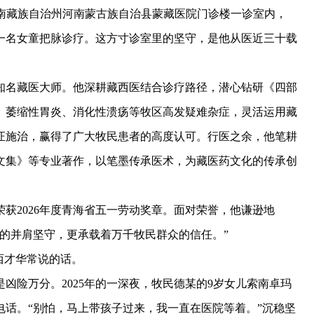
黄南藏族自治州河南蒙古族自治县蒙藏医院门诊楼一诊室内，
一名女童把脉诊疗。这方寸诊室里的坚守，是他从医近三十载
。
名藏医大师。他深耕藏西医结合诊疗路径，潜心钻研《四部
、萎缩性胃炎、消化性溃疡等牧区高发疑难杂症，灵活运用藏
证施治，赢得了广大牧民患者的高度认可。行医之余，他笔耕
文集》等专业著作，以笔墨传承医术，为藏医药文化的传承创
2026年度青海省五一劳动奖章。面对荣誉，他谦逊地
的并肩坚守，更承载着万千牧民群众的信任。”
西才华常说的话。
险万分。2025年的一深夜，牧民德某的9岁女儿索南卓玛
话。“别怕，马上带孩子过来，我一直在医院等着。”沉稳坚