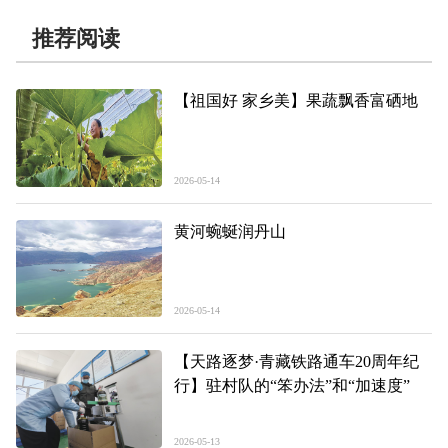
推荐阅读
【祖国好 家乡美】果蔬飘香富硒地
2026-05-14
黄河蜿蜒润丹山
2026-05-14
【天路逐梦·青藏铁路通车20周年纪
行】驻村队的“笨办法”和“加速度”
2026-05-13