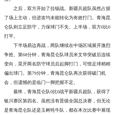
之后，双方开始了拉锯战。新疆兵超队虽然占据
了场上主动，但进攻均未能转化为有效打门。青海昆
仑队则立足防守，力保球门不失。上半场，双方0比0
打平。
下半场易边再战，两队继续在中场区域展开激烈
争抢。第68分钟，青海昆仑队球员米文华突破后连续
变向，晃开两名防守球员后起脚打门，可惜足球稍稍
偏出球门。第79分钟，青海昆仑队再次获得破门机
会，但遗憾的是临门一脚把握不足。
最终，青海昆仑队0比0战平新疆兵超队，获得了
银川赛区第四名。虽然没有晋级全国总决赛，但无论
是青海昆仑队还是玉树牦牛队，都在本次比赛中展现