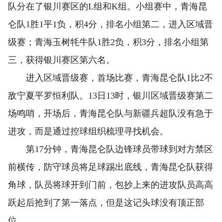
队分在了银川赛区的L组和K组。小组赛中，青海昆
仑队1胜1平1负，积4分，排名小组第二，进入区域晋
级赛；青海玉树牦牛队1胜2负，积3分，排名小组第
三，获得银川赛区第六名。
进入区域晋级赛，首场比赛，青海昆仑队1比2不
敌宁夏平罗恒利队。13日13时，银川区域晋级赛第二
场鸣哨，开场后，青海昆仑队与新疆兵超队没有急于
进攻，而是通过控球组织梳理寻找机会。
第17分钟，青海昆仑队边锋球员带球到对方禁区
前横传，防守球员将足球踢出底线，青海昆仑队获得
角球，队员将球开到门前，包抄上来的进攻队员高高
跃起后抢到了第一落点，但是这记头球没有顶正部
位。