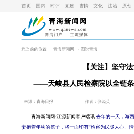
首页
国内
时评
党建
省情
文化
法治
原创
您当前的位置 ：
青海新闻网
→
图说青海
【关注】坚守法
——天峻县人民检察院以全链条
来源：青海日报
作者：
张晓英
青海新闻网·江源新闻客户端讯
去年的一天，海
妻抱着年幼的孩子，将一面印有“检察为民暖人心、情