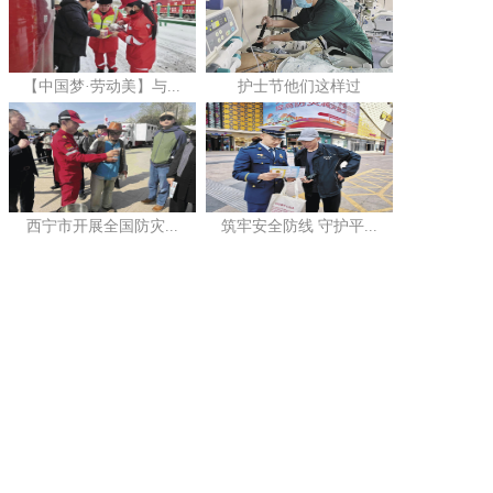
【中国梦·劳动美】与...
护士节他们这样过
西宁市开展全国防灾...
筑牢安全防线 守护平...