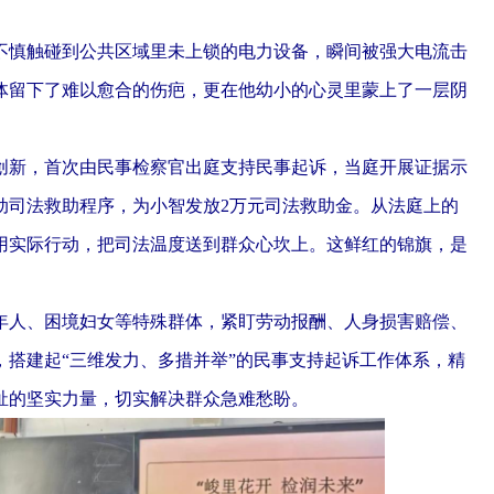
慎触碰到公共区域里未上锁的电力设备，瞬间被强大电流击
体留下了难以愈合的伤疤，更在他幼小的心灵里蒙上了一层阴
新，首次由民事检察官出庭支持民事起诉，当庭开展证据示
动司法救助程序，为小智发放2万元司法救助金。从法庭上的
用实际行动，把司法温度送到群众心坎上。这鲜红的锦旗，是
人、困境妇女等特殊群体，紧盯劳动报酬、人身损害赔偿、
搭建起“三维发力、多措并举”的民事支持起诉工作体系，精
祉的坚实力量，切实解决群众急难愁盼。