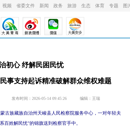
视频
省委文件
新闻
政务
旅游
生态
体育
专题
图
治初心 纾解民困民忧
民事支持起诉精准破解群众维权难题
发布时间：2026-05-14 09:45:26
编辑：王瑞
西蒙古族藏族自治州天峻县人民检察院服务中心，一对年轻夫
系百姓解民忧”的锦旗送到检察官手中。