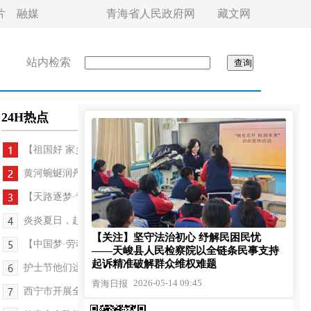
片
融媒
青海省人民政府网
藏文网
站内检索
24H热点
【祖国好 家乡美】果蔬飘香富硒地
黄河蜿蜒润丹山
【天路逐梦·青藏铁路通车20周年纪行】驻村队的“笨...
炎炎夏日，赴一场“冰雪之约”
【关注】坚守法治初心 纾解民困民忧
【中国梦·劳动美】与路同行 书写华章——记2026年...
——天峻县人民检察院以全链条民事支持
起诉精准破解群众维权难题
护士节他们这样过
2026-05-14 09:45
青海日报
西宁市开展全国防灾减灾日宣传活动