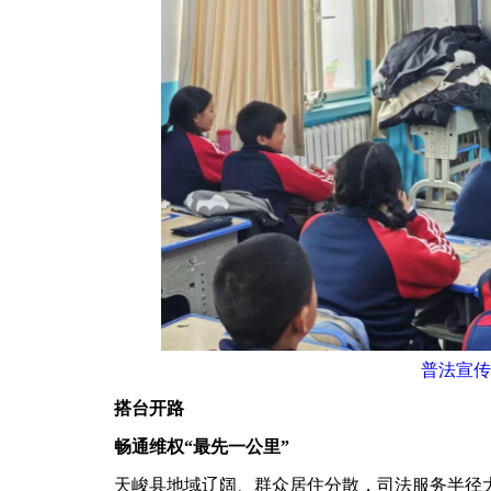
普法宣传
搭台开路
畅通维权“最先一公里”
天峻县地域辽阔、群众居住分散，司法服务半径大