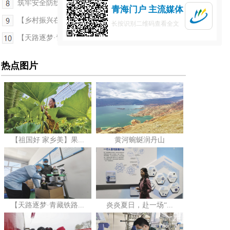
筑牢安全防线 守护平安家园——青海省2026年“防灾...
青海门户 主流媒体
【乡村振兴在青海】高原羊毛“变身记”
长按识别二维码查看全文
【天路逐梦·青藏铁路通车20周年纪行】驻村队的“笨...
热点图片
【祖国好 家乡美】果...
黄河蜿蜒润丹山
【天路逐梦·青藏铁路...
炎炎夏日，赴一场“...